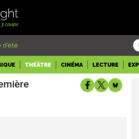
 d'été
SIQUE
THÉÂTRE
CINÉMA
LECTURE
EX
remière