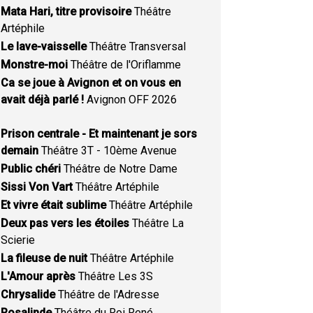
Mata Hari, titre provisoire
Théâtre
Artéphile
Le lave-vaisselle
Théâtre Transversal
Monstre-moi
Théâtre de l'Oriflamme
Ca se joue à Avignon et on vous en
avait déjà parlé !
Avignon OFF 2026
Prison centrale - Et maintenant je sors
demain
Théâtre 3T - 10ème Avenue
Public chéri
Théâtre de Notre Dame
Sissi Von Vart
Théâtre Artéphile
Et vivre était sublime
Théâtre Artéphile
Deux pas vers les étoiles
Théâtre La
Scierie
La fileuse de nuit
Théâtre Artéphile
L'Amour après
Théâtre Les 3S
Chrysalide
Théâtre de l'Adresse
Rosalinde
Théâtre du Roi René