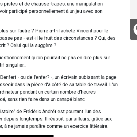
es pistes et de chausse-trapes, une manipulation
avoir participé personnellement à un jeu avec son
lus sur l'autre ? Pierre a-t-il acheté Vincent pour le
passe pas - est-il le fruit des circonstances ? Qui, des
crit ? Celui qui la suggère ?
questionnement qu'on pourrait ne pas en dire plus sur
f singulier...
enfert - ou de l'enfer? -, un écrivain subissant la page
sseoir dans la pièce d'à côté de sa table de travail. L'un
 ordinateur pendant un certain nombre d'heures
cé, sans rien faire dans un canapé blanc.
istoire" de Frédéric Andréï est pourtant l'un des
r depuis longtemps. Il réussit, par ailleurs, grâce aux
r, à ne jamais paraître comme un exercice littéraire.