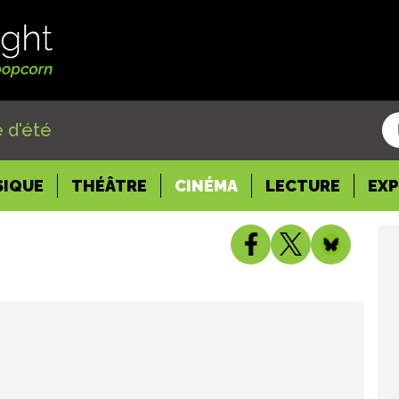
 d'été
SIQUE
THÉÂTRE
CINÉMA
LECTURE
EX