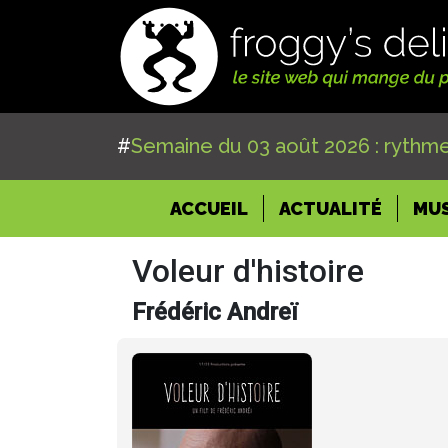
#
Semaine du 03 août 2026 : rythme
(CURRENT)
ACCUEIL
ACTUALITÉ
MU
Voleur d'histoire
Frédéric Andreï