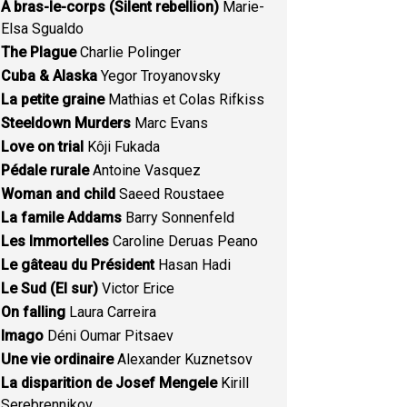
A bras-le-corps (Silent rebellion)
Marie-
Elsa Sgualdo
The Plague
Charlie Polinger
Cuba & Alaska
Yegor Troyanovsky
La petite graine
Mathias et Colas Rifkiss
Steeldown Murders
Marc Evans
Love on trial
Kôji Fukada
Pédale rurale
Antoine Vasquez
Woman and child
Saeed Roustaee
La famile Addams
Barry Sonnenfeld
Les Immortelles
Caroline Deruas Peano
Le gâteau du Président
Hasan Hadi
Le Sud (El sur)
Victor Erice
On falling
Laura Carreira
Imago
Déni Oumar Pitsaev
Une vie ordinaire
Alexander Kuznetsov
La disparition de Josef Mengele
Kirill
Serebrennikov