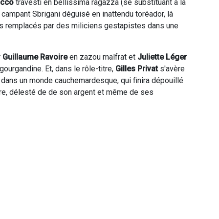
acco
travesti en bellissima ragazza (se substituant à la
campant Sbrigani déguisé en inattendu toréador, là
 remplacés par des miliciens gestapistes dans une
r
Guillaume Ravoire
en zazou malfrat et
Juliette Léger
urgandine. Et, dans le rôle-titre,
Gilles Privat
s'avère
ge dans un monde cauchemardesque, qui finira dépouillé
pre, délesté de de son argent et même de ses