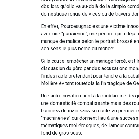
dès lors qu'elle va au-delà de la simple coméd
domestique rongé de vices ou de travers d
En effet, Pourceaugnac est une victime innoc
avec une "parisienne", une pécore qui a déjà un
manque de malice selon le portrait brossé en u
son sens le plus borné du monde".
Si la cause, empêcher un mariage forcé, est l
dissuasion du père par des accusations mens
l'indésirable prétendant pour tendre à la cabal
Molière évitant toutefois la fin tragique de 
Une autre novation tient à la roublardise des
une domesticité compatissante mais des roués
hommes de main sans scrupule, au premier ra
"machineries" qui donnent lieu à une succes
thématiques moliéresques, de l'amour contrarié
fond de gros sous.