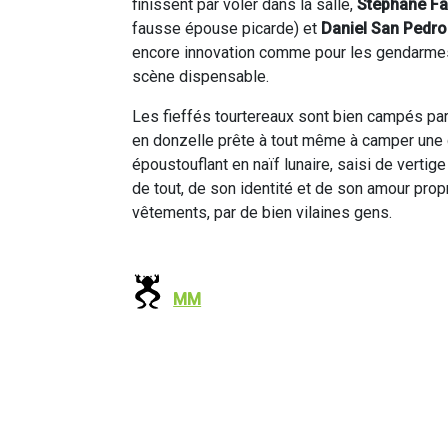
finissent par voler dans la salle,
Stéphane F
fausse épouse picarde) et
Daniel San Pedro
encore innovation comme pour les gendarmes
scène dispensable.
Les fieffés tourtereaux sont bien campés pa
en donzelle prête à tout même à camper une go
époustouflant en naïf lunaire, saisi de verti
de tout, de son identité et de son amour pro
vêtements, par de bien vilaines gens.
MM