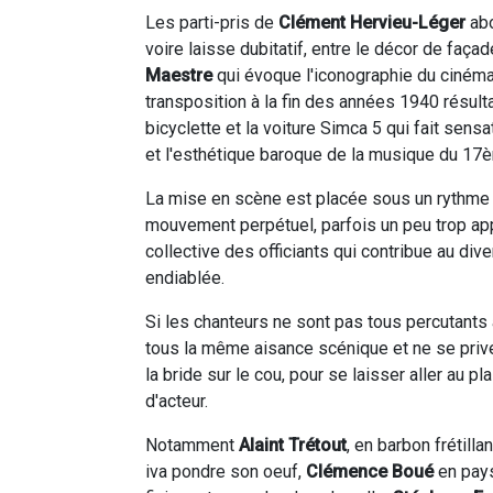
Les parti-pris de
Clément Hervieu-Léger
ab
voire laisse dubitatif, entre le décor de faç
Maestre
qui évoque l'iconographie du cinéma
transposition à la fin des années 1940 résul
bicyclette et la voiture Simca 5 qui fait sensa
et l'esthétique baroque de la musique du 17è
La mise en scène est placée sous un rythme f
mouvement perpétuel, parfois un peu trop appu
collective des officiants qui contribue au di
endiablée.
Si les chanteurs ne sont pas tous percutants 
tous la même aisance scénique et ne se prive
la bride sur le cou, pour se laisser aller au pl
d'acteur.
Notamment
Alaint Trétout
, en barbon frétill
iva pondre son oeuf,
Clémence Boué
en pay