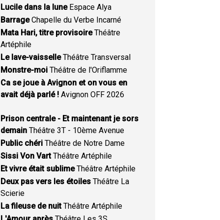
Lucile dans la lune
Espace Alya
Barrage
Chapelle du Verbe Incarné
Mata Hari, titre provisoire
Théâtre
Artéphile
Le lave-vaisselle
Théâtre Transversal
Monstre-moi
Théâtre de l'Oriflamme
Ca se joue à Avignon et on vous en
avait déjà parlé !
Avignon OFF 2026
Prison centrale - Et maintenant je sors
demain
Théâtre 3T - 10ème Avenue
Public chéri
Théâtre de Notre Dame
Sissi Von Vart
Théâtre Artéphile
Et vivre était sublime
Théâtre Artéphile
Deux pas vers les étoiles
Théâtre La
Scierie
La fileuse de nuit
Théâtre Artéphile
L'Amour après
Théâtre Les 3S