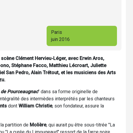
Paris
juin 2016
n scène Clément Hervieu-Léger, avec Erwin Aros,
ono, Stéphane Facco, Matthieu Lécroart, Juliette
iel San Pedro, Alain Trétout, et les musiciens des Arts
zu.
 de Pourceaugnac
" dans sa forme originelle de
'intégralité des intermèdes interprétés par les chanteurs
ants
dont
William Christie
, son fondateur, assure la
la partition de
Molière
, qui aurait pu être sous-titrée "La
u "La curée du Limougeaud" ressort de la farce noire