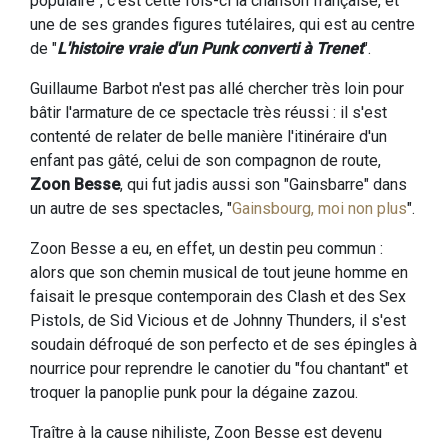
populaire", c'est cette fois-ci la chanson française, et
une de ses grandes figures tutélaires, qui est au centre
de "
L'histoire vraie d'un Punk converti à Trenet
".
Guillaume Barbot n'est pas allé chercher très loin pour
bâtir l'armature de ce spectacle très réussi : il s'est
contenté de relater de belle manière l'itinéraire d'un
enfant pas gâté, celui de son compagnon de route,
Zoon Besse
, qui fut jadis aussi son "Gainsbarre" dans
un autre de ses spectacles, "
Gainsbourg, moi non plus
".
Zoon Besse a eu, en effet, un destin peu commun :
alors que son chemin musical de tout jeune homme en
faisait le presque contemporain des Clash et des Sex
Pistols, de Sid Vicious et de Johnny Thunders, il s'est
soudain défroqué de son perfecto et de ses épingles à
nourrice pour reprendre le canotier du "fou chantant" et
troquer la panoplie punk pour la dégaine zazou.
Traître à la cause nihiliste, Zoon Besse est devenu