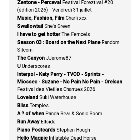
Zentone - Perceval
Festival Foreztival #20
(édition 2026) - Vendredi 31 juillet
Music, Fashion, Film
Charli xcx
Swallowtail
She's Green
I have to get hotter
The Femcels
Season 03 : Board on the Next Plane
Random
Sitcom
The Canyon
JJerome87
U
Underscores
Interpol - Katy Perry - TVOD - Sprints -
Miossec - Suzane - No Pain No Pain - Orelsan
Festival des Vieilles Charrues 2026
Loveland
Suki Waterhouse
Bliss
Temples
A ? of when
Panda Bear & Sonic Boom
Run Away
Ellside
Piano Postcards
Stephen Hough
Hello Magpie
Inflatable Dead Horse