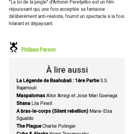
"La loi de la jungle" d'Antonin Peretjatko est un film
réjouissant qui, une fois acceptée sa fantaisie
délibérément anti-réaliste, fournit un spectacle à la fois
hilarant et dépaysant.
Philippe Person
À lire aussi
La Légende de Baahubali : 1ère Partie
S.S.
Rajamouli
Maspalomas
Aitor Arregi et Jose Mari Goenaga
Shana
Lila Pinell
A bras-le-corps (Silent rebellion)
Marie-Elsa
Sgualdo
The Plague
Charlie Polinger
Cuba & Alaska
Yegor Troyanovsky