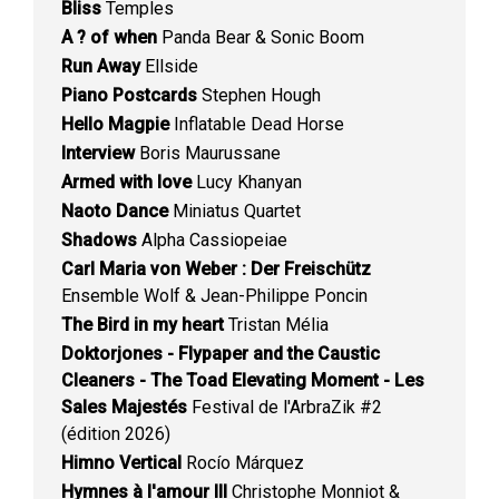
Bliss
Temples
A ? of when
Panda Bear & Sonic Boom
Run Away
Ellside
Piano Postcards
Stephen Hough
Hello Magpie
Inflatable Dead Horse
Interview
Boris Maurussane
Armed with love
Lucy Khanyan
Naoto Dance
Miniatus Quartet
Shadows
Alpha Cassiopeiae
Carl Maria von Weber : Der Freischütz
Ensemble Wolf & Jean-Philippe Poncin
The Bird in my heart
Tristan Mélia
Doktorjones - Flypaper and the Caustic
Cleaners - The Toad Elevating Moment - Les
Sales Majestés
Festival de l'ArbraZik #2
(édition 2026)
Himno Vertical
Rocío Márquez
Hymnes à l'amour III
Christophe Monniot &