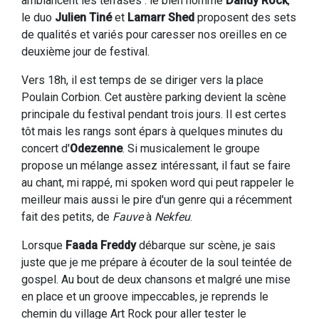
ambiancent les terrases : le bien nommé
Dandy Rock
,
le duo
Julien Tiné
et
Lamarr Shed
proposent des sets
de qualités et variés pour caresser nos oreilles en ce
deuxième jour de festival.
Vers 18h, il est temps de se diriger vers la place
Poulain Corbion. Cet austère parking devient la scène
principale du festival pendant trois jours. Il est certes
tôt mais les rangs sont épars à quelques minutes du
concert d'
Odezenne
. Si musicalement le groupe
propose un mélange assez intéressant, il faut se faire
au chant, mi rappé, mi spoken word qui peut rappeler le
meilleur mais aussi le pire d'un genre qui a récemment
fait des petits, de
Fauve
à
Nekfeu
.
Lorsque
Faada Freddy
débarque sur scène, je sais
juste que je me prépare à écouter de la soul teintée de
gospel. Au bout de deux chansons et malgré une mise
en place et un groove impeccables, je reprends le
chemin du village Art Rock pour aller tester le