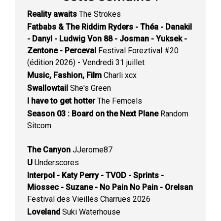
Reality awaits
The Strokes
Fatbabs & The Riddim Ryders - Théa - Danakil
- Danyl - Ludwig Von 88 - Josman - Yuksek -
Zentone - Perceval
Festival Foreztival #20
(édition 2026) - Vendredi 31 juillet
Music, Fashion, Film
Charli xcx
Swallowtail
She's Green
I have to get hotter
The Femcels
Season 03 : Board on the Next Plane
Random
Sitcom
The Canyon
JJerome87
U
Underscores
Interpol - Katy Perry - TVOD - Sprints -
Miossec - Suzane - No Pain No Pain - Orelsan
Festival des Vieilles Charrues 2026
Loveland
Suki Waterhouse