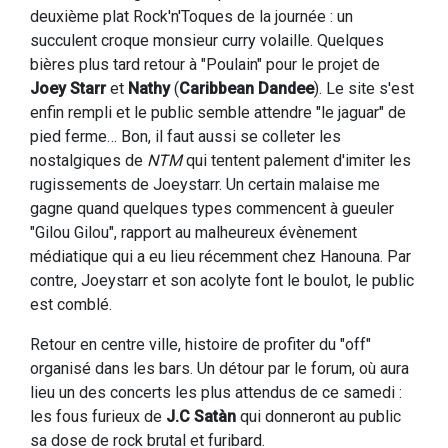
deuxième plat Rock'n'Toques de la journée : un
succulent croque monsieur curry volaille. Quelques
bières plus tard retour à "Poulain" pour le projet de
Joey Starr
et
Nathy
(
Caribbean Dandee
). Le site s'est
enfin rempli et le public semble attendre "le jaguar" de
pied ferme… Bon, il faut aussi se colleter les
nostalgiques de
NTM
qui tentent palement d'imiter les
rugissements de Joeystarr. Un certain malaise me
gagne quand quelques types commencent à gueuler
"Gilou Gilou", rapport au malheureux évènement
médiatique qui a eu lieu récemment chez Hanouna. Par
contre, Joeystarr et son acolyte font le boulot, le public
est comblé.
Retour en centre ville, histoire de profiter du "off"
organisé dans les bars. Un détour par le forum, où aura
lieu un des concerts les plus attendus de ce samedi :
les fous furieux de
J.C Satàn
qui donneront au public
sa dose de rock brutal et furibard.