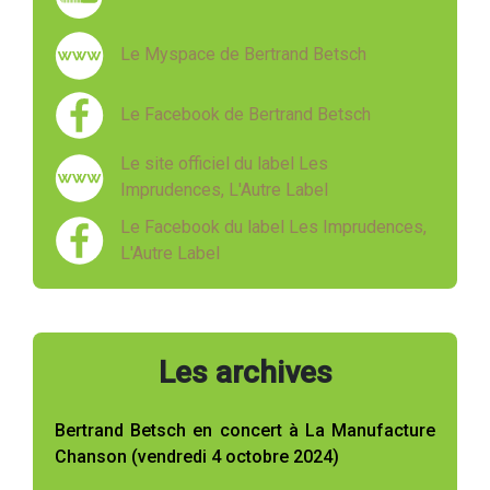
Le Myspace de Bertrand Betsch
Le Facebook de Bertrand Betsch
Le site officiel du label Les
Imprudences, L'Autre Label
Le Facebook du label Les Imprudences,
L'Autre Label
Les archives
Bertrand Betsch en concert à La Manufacture
Chanson (vendredi 4 octobre 2024)