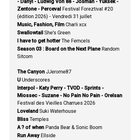
- Danyl - Ludwig Von 88 - Josman - Yuksek -
Zentone - Perceval
Festival Foreztival #20
(édition 2026) - Vendredi 31 juillet
Music, Fashion, Film
Charli xcx
Swallowtail
She's Green
I have to get hotter
The Femcels
Season 03 : Board on the Next Plane
Random
Sitcom
The Canyon
JJerome87
U
Underscores
Interpol - Katy Perry - TVOD - Sprints -
Miossec - Suzane - No Pain No Pain - Orelsan
Festival des Vieilles Charrues 2026
Loveland
Suki Waterhouse
Bliss
Temples
A ? of when
Panda Bear & Sonic Boom
Run Away
Ellside