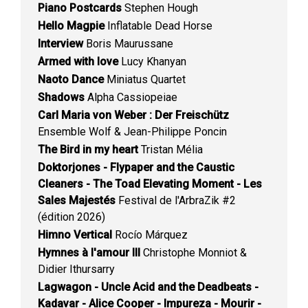
Piano Postcards
Stephen Hough
Hello Magpie
Inflatable Dead Horse
Interview
Boris Maurussane
Armed with love
Lucy Khanyan
Naoto Dance
Miniatus Quartet
Shadows
Alpha Cassiopeiae
Carl Maria von Weber : Der Freischütz
Ensemble Wolf & Jean-Philippe Poncin
The Bird in my heart
Tristan Mélia
Doktorjones - Flypaper and the Caustic
Cleaners - The Toad Elevating Moment - Les
Sales Majestés
Festival de l'ArbraZik #2
(édition 2026)
Himno Vertical
Rocío Márquez
Hymnes à l'amour III
Christophe Monniot &
Didier Ithursarry
Lagwagon - Uncle Acid and the Deadbeats -
Kadavar - Alice Cooper - Impureza - Mourir -