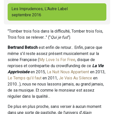
Les Imprudences, L'Autre Label
septembre 2016
"Tomber trois fois dans la difficulté, Tomber trois fois,
Trois fois se relever…" ("
Qui je fus
").
Bertrand Betsch
est enfin de retour... Enfin, parce que
même s'il reste assez présent musicalement sur la
scène Française (
My Love Is For Free
, disque de
reprises et contrepartie du crowdfunding de ce
La Vie
Apprivoisée
en 2015,
La Nuit Nous Appartient
en 2013,
Le Temps qu’il faut
en 2011,
Je Vais Au Silence
en
2010…), nous ne nous lassons jamais, au grand jamais,
de sa musique. Et comme le monsieur est assez
régulier dans la qualité...
De plus en plus proche, sans verser à aucun moment
dans une sorte de pastiche, de l’univers d’
Alain