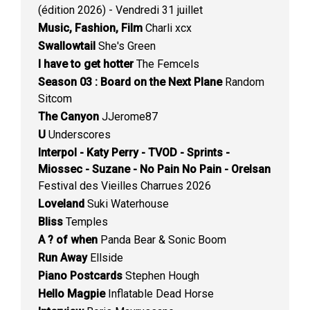
(édition 2026) - Vendredi 31 juillet
Music, Fashion, Film
Charli xcx
Swallowtail
She's Green
I have to get hotter
The Femcels
Season 03 : Board on the Next Plane
Random
Sitcom
The Canyon
JJerome87
U
Underscores
Interpol - Katy Perry - TVOD - Sprints -
Miossec - Suzane - No Pain No Pain - Orelsan
Festival des Vieilles Charrues 2026
Loveland
Suki Waterhouse
Bliss
Temples
A ? of when
Panda Bear & Sonic Boom
Run Away
Ellside
Piano Postcards
Stephen Hough
Hello Magpie
Inflatable Dead Horse