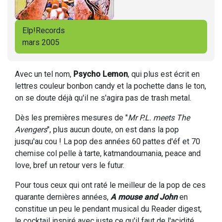
Elp!Records
mars 2005
Avec un tel nom,
Psycho Lemon
, qui plus est écrit en
lettres couleur bonbon candy et la pochette dans le ton,
on se doute déjà qu'il ne s'agira pas de trash metal.
Dès les premières mesures de "
Mr P.L. meets The
Avengers
", plus aucun doute, on est dans la pop
jusqu'au cou ! La pop des années 60 pattes d'éf et 70
chemise col pelle à tarte, katmandoumania, peace and
love, bref un retour vers le futur.
Pour tous ceux qui ont raté le meilleur de la pop de ces
quarante dernières années,
A mouse and John
en
constitue un peu le pendant musical du Reader digest,
le cocktail inspiré avec juste ce qu'il faut de l'acidité