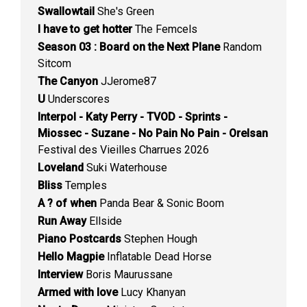
Swallowtail
She's Green
I have to get hotter
The Femcels
Season 03 : Board on the Next Plane
Random
Sitcom
The Canyon
JJerome87
U
Underscores
Interpol - Katy Perry - TVOD - Sprints -
Miossec - Suzane - No Pain No Pain - Orelsan
Festival des Vieilles Charrues 2026
Loveland
Suki Waterhouse
Bliss
Temples
A ? of when
Panda Bear & Sonic Boom
Run Away
Ellside
Piano Postcards
Stephen Hough
Hello Magpie
Inflatable Dead Horse
Interview
Boris Maurussane
Armed with love
Lucy Khanyan