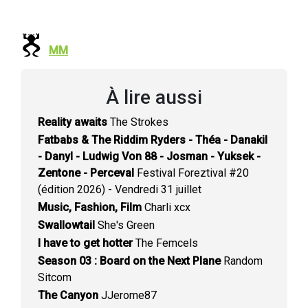
MM
À lire aussi
Reality awaits
The Strokes
Fatbabs & The Riddim Ryders - Théa - Danakil
- Danyl - Ludwig Von 88 - Josman - Yuksek -
Zentone - Perceval
Festival Foreztival #20
(édition 2026) - Vendredi 31 juillet
Music, Fashion, Film
Charli xcx
Swallowtail
She's Green
I have to get hotter
The Femcels
Season 03 : Board on the Next Plane
Random
Sitcom
The Canyon
JJerome87