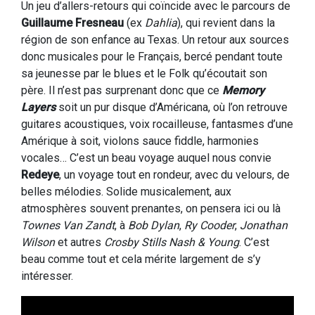
Un jeu d’allers-retours qui coïncide avec le parcours de
Guillaume Fresneau
(ex
Dahlia
), qui revient dans la
région de son enfance au Texas. Un retour aux sources
donc musicales pour le Français, bercé pendant toute
sa jeunesse par le blues et le Folk qu’écoutait son
père. Il n’est pas surprenant donc que ce
Memory
Layers
soit un pur disque d’Américana, où l’on retrouve
guitares acoustiques, voix rocailleuse, fantasmes d’une
Amérique à soit, violons sauce fiddle, harmonies
vocales… C’est un beau voyage auquel nous convie
Redeye
, un voyage tout en rondeur, avec du velours, de
belles mélodies. Solide musicalement, aux
atmosphères souvent prenantes, on pensera ici ou là
Townes Van Zandt
, à
Bob Dylan
,
Ry Cooder
,
Jonathan
Wilson
et autres
Crosby Stills Nash & Young
. C’est
beau comme tout et cela mérite largement de s’y
intéresser.