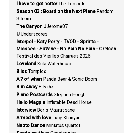
I have to get hotter
The Femcels
Season 03 : Board on the Next Plane
Random
Sitcom
The Canyon
JJerome87
U
Underscores
Interpol - Katy Perry - TVOD - Sprints -
Miossec - Suzane - No Pain No Pain - Orelsan
Festival des Vieilles Charrues 2026
Loveland
Suki Waterhouse
Bliss
Temples
A ? of when
Panda Bear & Sonic Boom
Run Away
Ellside
Piano Postcards
Stephen Hough
Hello Magpie
Inflatable Dead Horse
Interview
Boris Maurussane
Armed with love
Lucy Khanyan
Naoto Dance
Miniatus Quartet