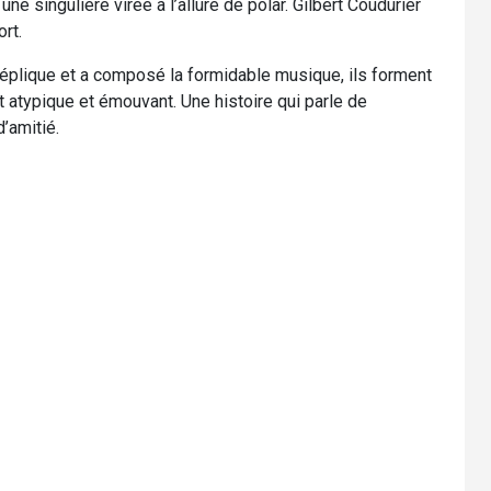
ne singulière virée à l’allure de polar. Gilbert Coudurier
ort.
 réplique et a composé la formidable musique, ils forment
atypique et émouvant. Une histoire qui parle de
’amitié.