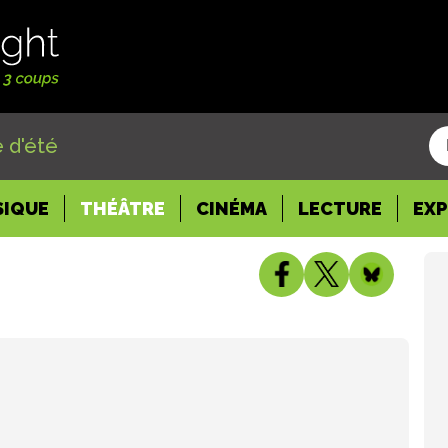
 d'été
SIQUE
THÉÂTRE
CINÉMA
LECTURE
EX