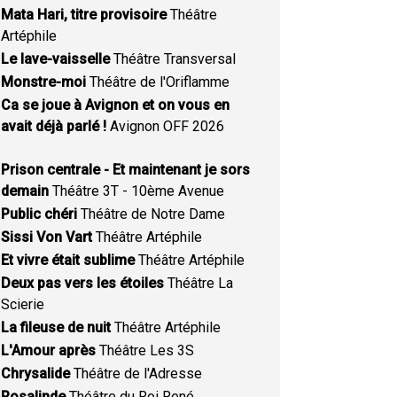
Mata Hari, titre provisoire
Théâtre
Artéphile
Le lave-vaisselle
Théâtre Transversal
Monstre-moi
Théâtre de l'Oriflamme
Ca se joue à Avignon et on vous en
avait déjà parlé !
Avignon OFF 2026
Prison centrale - Et maintenant je sors
demain
Théâtre 3T - 10ème Avenue
Public chéri
Théâtre de Notre Dame
Sissi Von Vart
Théâtre Artéphile
Et vivre était sublime
Théâtre Artéphile
Deux pas vers les étoiles
Théâtre La
Scierie
La fileuse de nuit
Théâtre Artéphile
L'Amour après
Théâtre Les 3S
Chrysalide
Théâtre de l'Adresse
Rosalinde
Théâtre du Roi René