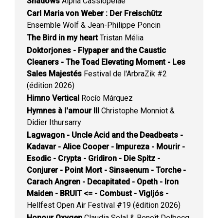
Shadows
Alpha Cassiopeiae
Carl Maria von Weber : Der Freischütz
Ensemble Wolf & Jean-Philippe Poncin
The Bird in my heart
Tristan Mélia
Doktorjones - Flypaper and the Caustic
Cleaners - The Toad Elevating Moment - Les
Sales Majestés
Festival de l'ArbraZik #2
(édition 2026)
Himno Vertical
Rocío Márquez
Hymnes à l'amour III
Christophe Monniot &
Didier Ithursarry
Lagwagon - Uncle Acid and the Deadbeats -
Kadavar - Alice Cooper - Impureza - Mourir -
Esodic - Crypta - Gridiron - Die Spitz -
Conjurer - Point Mort - Sinsaenum - Torche -
Carach Angren - Decapitated - Opeth - Iron
Maiden - BRUIT <= - Combust - Vigljós -
Hellfest Open Air Festival #19 (édition 2026)
Honour Oxygen
Claudia Solal & Benoît Delbecq