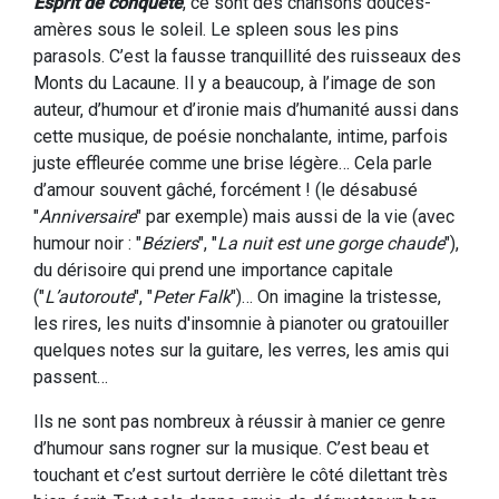
Esprit de conquête
, ce sont des chansons douces-
amères sous le soleil. Le spleen sous les pins
parasols. C’est la fausse tranquillité des ruisseaux des
Monts du Lacaune. Il y a beaucoup, à l’image de son
auteur, d’humour et d’ironie mais d’humanité aussi dans
cette musique, de poésie nonchalante, intime, parfois
juste effleurée comme une brise légère… Cela parle
d’amour souvent gâché, forcément ! (le désabusé
"
Anniversaire
" par exemple) mais aussi de la vie (avec
humour noir : "
Béziers
", "
La nuit est une gorge chaude
"),
du dérisoire qui prend une importance capitale
("
L’autoroute
", "
Peter Falk
")… On imagine la tristesse,
les rires, les nuits d'insomnie à pianoter ou gratouiller
quelques notes sur la guitare, les verres, les amis qui
passent…
Ils ne sont pas nombreux à réussir à manier ce genre
d’humour sans rogner sur la musique. C’est beau et
touchant et c’est surtout derrière le côté dilettant très