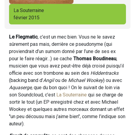
La Souterraine
février 2015
Le Flegmatic
, c’est un mec bien. Vous ne le savez
sûrement pas mais, derrière ce pseudonyme (qui
proviendrait d’un surnom donné par l’une de ses ex
pour le faire réagir…) se cache
Thomas Boudineau
,
musicien que vous avez peut-être déjà croisé puisqu’il
officie avec son trombone au sein des
Hiddentracks
(backing band d’
Angil
ou de
Michael Wookey
) ou avec
Aquaserge
, que du bon quoi ! On le suivait de loin via
son Soundcloud, c’est
La Souterraine
qui se charge de
sortir le tout (un EP enregistré chez et avec Michael
Wookey et quelques autres morceaux donnant un effet
"un peu décousu mais j’aime bien", comme l’indique son
auteur).