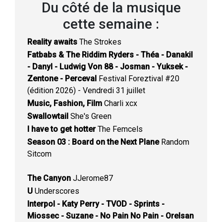
Du côté de la musique
cette semaine :
Reality awaits
The Strokes
Fatbabs & The Riddim Ryders - Théa - Danakil
- Danyl - Ludwig Von 88 - Josman - Yuksek -
Zentone - Perceval
Festival Foreztival #20
(édition 2026) - Vendredi 31 juillet
Music, Fashion, Film
Charli xcx
Swallowtail
She's Green
I have to get hotter
The Femcels
Season 03 : Board on the Next Plane
Random
Sitcom
The Canyon
JJerome87
U
Underscores
Interpol - Katy Perry - TVOD - Sprints -
Miossec - Suzane - No Pain No Pain - Orelsan