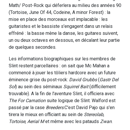
Math/ Post-Rock qui déferlera au milieu des années 90
(Tortoise, June Of 44, Codeine, A minor Forest) : la
mise en place des morceaux est implacable : les
guitaristes et le bassiste s'engagent dans un relais
effréné : la basse mène la danse, les guitares suivent,
un ou deux octaves en dessous, en décalant leur partie
de quelques secondes.
Les informations biographiques sur les membres de
Slint restent parcellaires : on sait que Mc Mahan a
commencé à jouer les tôliers hardcore avec un future
éminence grise du post-rock:
David Grubbs
(
Gastr Del
Sol
) au sein des séminaux
Squirrel Bait
(difficilement
trouvable). A la fin de l'aventure Slint, il officiera avec
The For Carnation
suite logique de Slint. Walford est
passé par la case
Breeders
.C'est David Pajo qui s'en
tirera le mieux en officiant au sein de
Stereolab
,
Tortoise
,
Aerial M
et même avec les patauds
Zwan
.