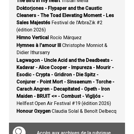
The Bird in my heart
Tristan Mélia
Doktorjones - Flypaper and the Caustic
Cleaners - The Toad Elevating Moment - Les
Sales Majestés
Festival de l'ArbraZik #2
(édition 2026)
Himno Vertical
Rocío Márquez
Hymnes à l'amour III
Christophe Monniot &
Didier Ithursarry
Lagwagon - Uncle Acid and the Deadbeats -
Kadavar - Alice Cooper - Impureza - Mourir -
Esodic - Crypta - Gridiron - Die Spitz -
Conjurer - Point Mort - Sinsaenum - Torche -
Carach Angren - Decapitated - Opeth - Iron
Maiden - BRUIT <= - Combust - Vigljós -
Hellfest Open Air Festival #19 (édition 2026)
Honour Oxygen
Claudia Solal & Benoît Delbecq
Accès aux archives de la rubrique