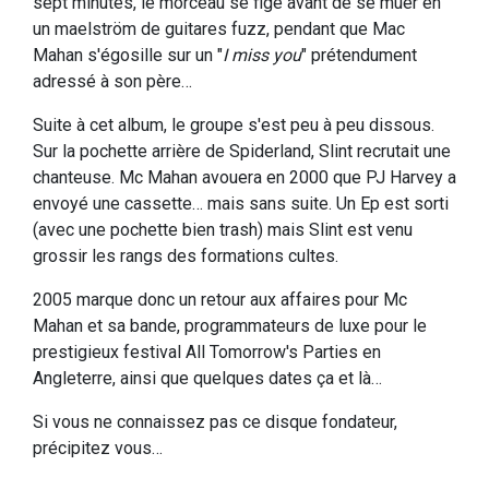
sept minutes, le morceau se fige avant de se muer en
un maelström de guitares fuzz, pendant que Mac
Mahan s'égosille sur un "
I miss you
" prétendument
adressé à son père…
Suite à cet album, le groupe s'est peu à peu dissous.
Sur la pochette arrière de Spiderland, Slint recrutait une
chanteuse. Mc Mahan avouera en 2000 que PJ Harvey a
envoyé une cassette… mais sans suite. Un Ep est sorti
(avec une pochette bien trash) mais Slint est venu
grossir les rangs des formations cultes.
2005 marque donc un retour aux affaires pour Mc
Mahan et sa bande, programmateurs de luxe pour le
prestigieux festival All Tomorrow's Parties en
Angleterre, ainsi que quelques dates ça et là…
Si vous ne connaissez pas ce disque fondateur,
précipitez vous…