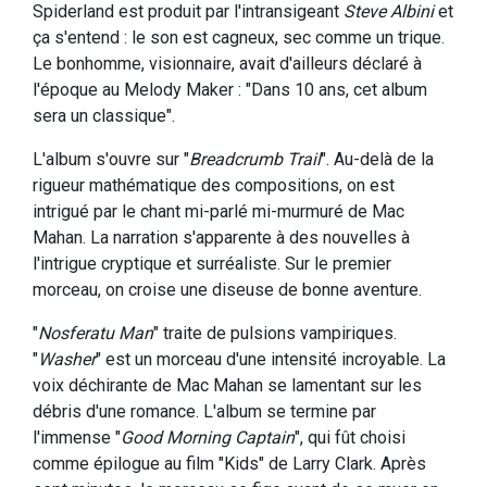
Spiderland est produit par l'intransigeant
Steve Albini
et
ça s'entend : le son est cagneux, sec comme un trique.
Le bonhomme, visionnaire, avait d'ailleurs déclaré à
l'époque au Melody Maker : "Dans 10 ans, cet album
sera un classique".
L'album s'ouvre sur "
Breadcrumb Trail
". Au-delà de la
rigueur mathématique des compositions, on est
intrigué par le chant mi-parlé mi-murmuré de Mac
Mahan. La narration s'apparente à des nouvelles à
l'intrigue cryptique et surréaliste. Sur le premier
morceau, on croise une diseuse de bonne aventure.
"
Nosferatu Man
" traite de pulsions vampiriques.
"
Washer
" est un morceau d'une intensité incroyable. La
voix déchirante de Mac Mahan se lamentant sur les
débris d'une romance. L'album se termine par
l'immense "
Good Morning Captain
", qui fût choisi
comme épilogue au film "Kids" de Larry Clark. Après