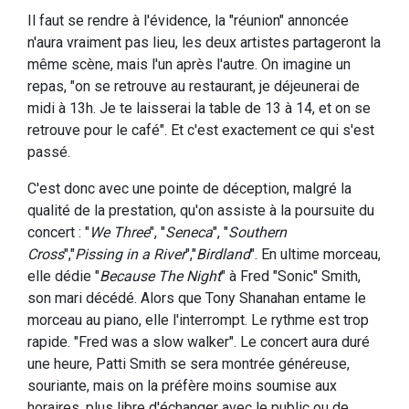
Il faut se rendre à l'évidence, la "réunion" annoncée
n'aura vraiment pas lieu, les deux artistes partageront la
même scène, mais l'un après l'autre. On imagine un
repas, "on se retrouve au restaurant, je déjeunerai de
midi à 13h. Je te laisserai la table de 13 à 14, et on se
retrouve pour le café". Et c'est exactement ce qui s'est
passé.
C'est donc avec une pointe de déception, malgré la
qualité de la prestation, qu'on assiste à la poursuite du
concert : "
We Three
", "
Seneca
", "
Southern
Cross
","
Pissing in a River
","
Birdland
". En ultime morceau,
elle dédie "
Because The Night
" à Fred "Sonic" Smith,
son mari décédé. Alors que Tony Shanahan entame le
morceau au piano, elle l'interrompt. Le rythme est trop
rapide. "Fred was a slow walker". Le concert aura duré
une heure, Patti Smith se sera montrée généreuse,
souriante, mais on la préfère moins soumise aux
horaires, plus libre d'échanger avec le public ou de