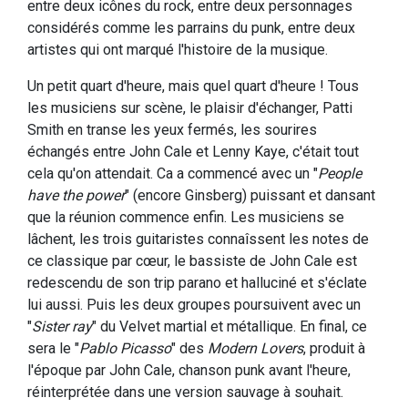
entre deux icônes du rock, entre deux personnages
considérés comme les parrains du punk, entre deux
artistes qui ont marqué l'histoire de la musique.
Un petit quart d'heure, mais quel quart d'heure ! Tous
les musiciens sur scène, le plaisir d'échanger, Patti
Smith en transe les yeux fermés, les sourires
échangés entre John Cale et Lenny Kaye, c'était tout
cela qu'on attendait. Ca a commencé avec un "
People
have the power
" (encore Ginsberg) puissant et dansant
que la réunion commence enfin. Les musiciens se
lâchent, les trois guitaristes connaîssent les notes de
ce classique par cœur, le bassiste de John Cale est
redescendu de son trip parano et halluciné et s'éclate
lui aussi. Puis les deux groupes poursuivent avec un
"
Sister ray
" du Velvet martial et métallique. En final, ce
sera le "
Pablo Picasso
" des
Modern Lovers
, produit à
l'époque par John Cale, chanson punk avant l'heure,
réinterprétée dans une version sauvage à souhait.