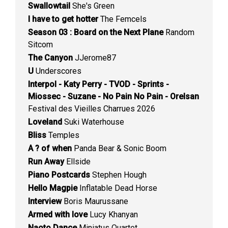
Swallowtail
She's Green
I have to get hotter
The Femcels
Season 03 : Board on the Next Plane
Random
Sitcom
The Canyon
JJerome87
U
Underscores
Interpol - Katy Perry - TVOD - Sprints -
Miossec - Suzane - No Pain No Pain - Orelsan
Festival des Vieilles Charrues 2026
Loveland
Suki Waterhouse
Bliss
Temples
A ? of when
Panda Bear & Sonic Boom
Run Away
Ellside
Piano Postcards
Stephen Hough
Hello Magpie
Inflatable Dead Horse
Interview
Boris Maurussane
Armed with love
Lucy Khanyan
Naoto Dance
Miniatus Quartet