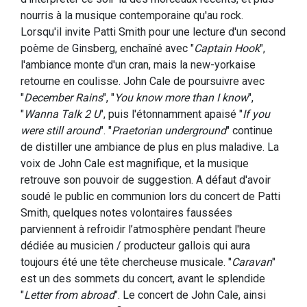
nourris à la musique contemporaine qu'au rock.
Lorsqu'il invite Patti Smith pour une lecture d'un second
poème de Ginsberg, enchaîné avec "
Captain Hook
",
l'ambiance monte d'un cran, mais la new-yorkaise
retourne en coulisse. John Cale de poursuivre avec
"
December Rains
", "
You know more than I know
",
"
Wanna Talk 2 U
", puis l'étonnamment apaisé "
If you
were still around
". "
Praetorian underground
" continue
de distiller une ambiance de plus en plus maladive. La
voix de John Cale est magnifique, et la musique
retrouve son pouvoir de suggestion. A défaut d'avoir
soudé le public en communion lors du concert de Patti
Smith, quelques notes volontaires faussées
parviennent à refroidir l’atmosphère pendant l'heure
dédiée au musicien / producteur gallois qui aura
toujours été une tête chercheuse musicale. "
Caravan
"
est un des sommets du concert, avant le splendide
"
Letter from abroad
". Le concert de John Cale, ainsi