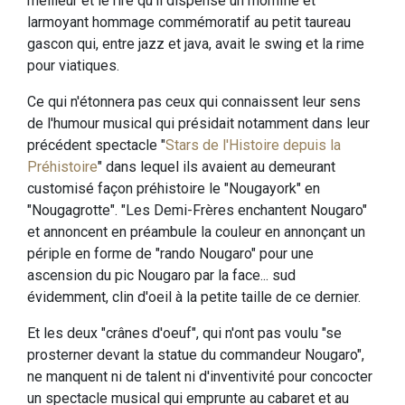
meilleur et le rire qu'il dispense un momifié et
larmoyant hommage commémoratif au petit taureau
gascon qui, entre jazz et java, avait le swing et la rime
pour viatiques.
Ce qui n'étonnera pas ceux qui connaissent leur sens
de l'humour musical qui présidait notamment dans leur
précédent spectacle "
Stars de l'Histoire depuis la
Préhistoire
" dans lequel ils avaient au demeurant
customisé façon préhistoire le "Nougayork" en
"Nougagrotte". "Les Demi-Frères enchantent Nougaro"
et annoncent en préambule la couleur en annonçant un
périple en forme de "rando Nougaro" pour une
ascension du pic Nougaro par la face... sud
évidemment, clin d'oeil à la petite taille de ce dernier.
Et les deux "crânes d'oeuf", qui n'ont pas voulu "se
prosterner devant la statue du commandeur Nougaro",
ne manquent ni de talent ni d'inventivité pour concocter
un spectacle musical qui emprunte au cabaret et au