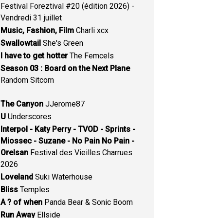
Festival Foreztival #20 (édition 2026) -
Vendredi 31 juillet
Music, Fashion, Film
Charli xcx
Swallowtail
She's Green
I have to get hotter
The Femcels
Season 03 : Board on the Next Plane
Random Sitcom
The Canyon
JJerome87
U
Underscores
Interpol - Katy Perry - TVOD - Sprints -
Miossec - Suzane - No Pain No Pain -
Orelsan
Festival des Vieilles Charrues
2026
Loveland
Suki Waterhouse
Bliss
Temples
A ? of when
Panda Bear & Sonic Boom
Run Away
Ellside