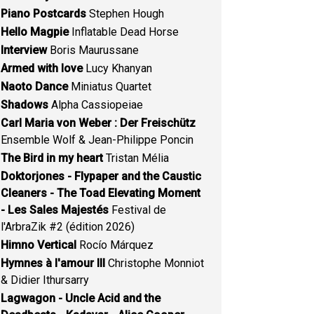
Piano Postcards
Stephen Hough
Hello Magpie
Inflatable Dead Horse
Interview
Boris Maurussane
Armed with love
Lucy Khanyan
Naoto Dance
Miniatus Quartet
Shadows
Alpha Cassiopeiae
Carl Maria von Weber : Der Freischütz
Ensemble Wolf & Jean-Philippe Poncin
The Bird in my heart
Tristan Mélia
Doktorjones - Flypaper and the Caustic
Cleaners - The Toad Elevating Moment
- Les Sales Majestés
Festival de
l'ArbraZik #2 (édition 2026)
Himno Vertical
Rocío Márquez
Hymnes à l'amour III
Christophe Monniot
& Didier Ithursarry
Lagwagon - Uncle Acid and the