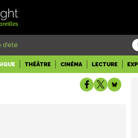
 d'été
SIQUE
THÉÂTRE
CINÉMA
LECTURE
EX