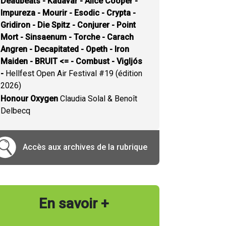
Deadbeats - Kadavar - Alice Cooper -
Impureza - Mourir - Esodic - Crypta -
Gridiron - Die Spitz - Conjurer - Point
Mort - Sinsaenum - Torche - Carach
Angren - Decapitated - Opeth - Iron
Maiden - BRUIT <= - Combust - Vigljós
-
Hellfest Open Air Festival #19 (édition
2026)
Honour Oxygen
Claudia Solal & Benoît
Delbecq
Accès aux archives de la rubrique
En savoir +