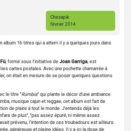
Chesapik
février 2014
 album 16 titres qui a atterri il y a quelques jours dans
-Fú
, formé sous l’initiative de
Joan Garriga
, est
jolies cartes postales. Avec une pochette chamarrée à
der, on était en mesure de se poser quelques questions
 le titre "
Rúmbia
" qui plante le décor d’une ambiance
umba, musique cajun et reggae, cet album est fait de
tion de plaire à tout le monde. J’entends déjà les
 fanfare de plus", "pas assez épuré, ni même assez
vait prévenu, l’intention de ces troubadours est ailleurs.
rée, généreuse et pleine idées. Il y a ici la dose de