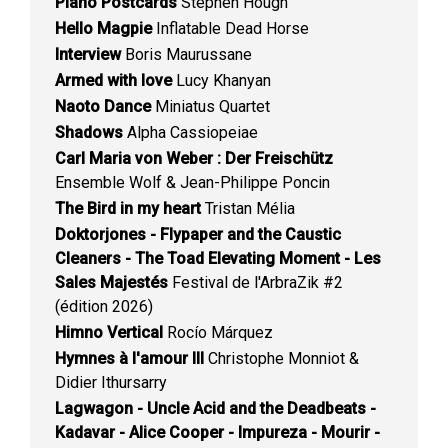
Piano Postcards
Stephen Hough
Hello Magpie
Inflatable Dead Horse
Interview
Boris Maurussane
Armed with love
Lucy Khanyan
Naoto Dance
Miniatus Quartet
Shadows
Alpha Cassiopeiae
Carl Maria von Weber : Der Freischütz
Ensemble Wolf & Jean-Philippe Poncin
The Bird in my heart
Tristan Mélia
Doktorjones - Flypaper and the Caustic
Cleaners - The Toad Elevating Moment - Les
Sales Majestés
Festival de l'ArbraZik #2
(édition 2026)
Himno Vertical
Rocío Márquez
Hymnes à l'amour III
Christophe Monniot &
Didier Ithursarry
Lagwagon - Uncle Acid and the Deadbeats -
Kadavar - Alice Cooper - Impureza - Mourir -