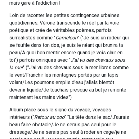
mais gare à l'addiction !
Loin de raconter les petites contingences urbaines
quotidiennes, Vérone transcende le réel par la voie
poétique et crée de véritables poèmes, parfois
surréalistes comme "
Caméleon
" ("Je suis un rôdeur qui
se faufile dans ton dos, je suis le néant qui brunira ta
peau/A quoi bon mentir encore quand je vois clair en
toi") parfois oniriques avec "
J'ai vu des chevaux sous
la mer
" ("J'ai vu des chevaux sous la mer libres comme
le vent/Franchir les montagnes portés par un tapis
volant/Les poumons emplis d'eau j'allais bientôt
devenir liquide/Je touchais presque au but je remonte
maintenant les mains vides").
Album placé sous le signe du voyage, voyages
intérieurs ("
Retour au zoo
" "La tête dans le sac/J'aurais
beau faire obstacle/Je ne serais pas seul pour le
dressage/Je ne serais pas seul à roder en cage/je ne