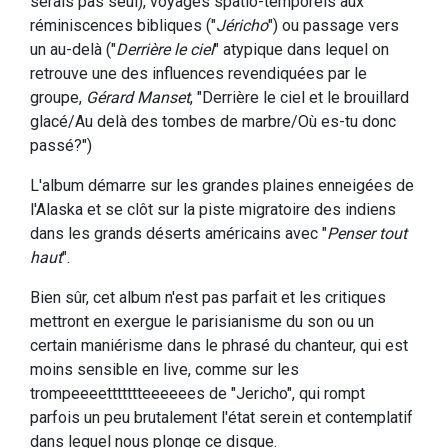
serais pas seul), voyages spatio-temporels aux
réminiscences bibliques ("
Jéricho
") ou passage vers
un au-delà ("
Derrière le ciel
" atypique dans lequel on
retrouve une des influences revendiquées par le
groupe,
Gérard Manset
, "Derrière le ciel et le brouillard
glacé/Au delà des tombes de marbre/Où es-tu donc
passé?")
L'album démarre sur les grandes plaines enneigées de
l'Alaska et se clôt sur la piste migratoire des indiens
dans les grands déserts américains avec "
Penser tout
haut
".
Bien sûr, cet album n'est pas parfait et les critiques
mettront en exergue le parisianisme du son ou un
certain maniérisme dans le phrasé du chanteur, qui est
moins sensible en live, comme sur les
trompeeeettttttteeeeees de "Jericho", qui rompt
parfois un peu brutalement l'état serein et contemplatif
dans lequel nous plonge ce disque.