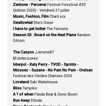
Zentone - Perceval
Festival Foreztival #20
(édition 2026) - Vendredi 31 juillet
Music, Fashion, Film
Charli xcx
Swallowtail
She's Green
I have to get hotter
The Femcels
Season 03 : Board on the Next Plane
Random
Sitcom
The Canyon
JJerome87
U
Underscores
Interpol - Katy Perry - TVOD - Sprints -
Miossec - Suzane - No Pain No Pain - Orelsan
Festival des Vieilles Charrues 2026
Loveland
Suki Waterhouse
Bliss
Temples
A ? of when
Panda Bear & Sonic Boom
Run Away
Ellside