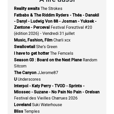
Reality awaits
The Strokes
Fatbabs & The Riddim Ryders - Théa - Danakil
- Danyl - Ludwig Von 88 - Josman - Yuksek -
Zentone - Perceval
Festival Foreztival #20
(édition 2026) - Vendredi 31 juillet
Music, Fashion, Film
Charli xcx
Swallowtail
She's Green
I have to get hotter
The Femcels
Season 03 : Board on the Next Plane
Random
Sitcom
The Canyon
JJerome87
U
Underscores
Interpol - Katy Perry - TVOD - Sprints -
Miossec - Suzane - No Pain No Pain - Orelsan
Festival des Vieilles Charrues 2026
Loveland
Suki Waterhouse
Bliss
Temples