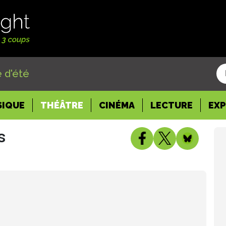
 d'été
SIQUE
THÉÂTRE
CINÉMA
LECTURE
EX
s