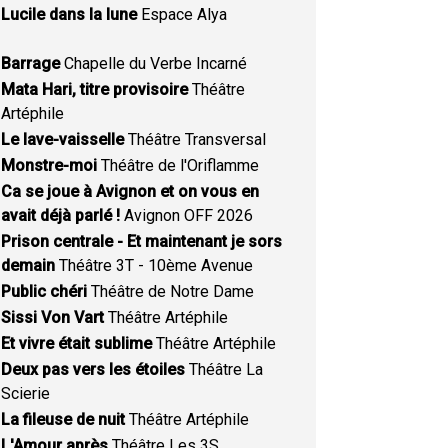
Lucile dans la lune
Espace Alya
Barrage
Chapelle du Verbe Incarné
Mata Hari, titre provisoire
Théâtre
Artéphile
Le lave-vaisselle
Théâtre Transversal
Monstre-moi
Théâtre de l'Oriflamme
Ca se joue à Avignon et on vous en
avait déjà parlé !
Avignon OFF 2026
Prison centrale - Et maintenant je sors
demain
Théâtre 3T - 10ème Avenue
Public chéri
Théâtre de Notre Dame
Sissi Von Vart
Théâtre Artéphile
Et vivre était sublime
Théâtre Artéphile
Deux pas vers les étoiles
Théâtre La
Scierie
La fileuse de nuit
Théâtre Artéphile
L'Amour après
Théâtre Les 3S