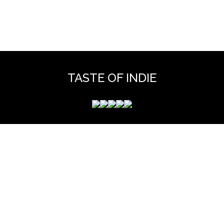
TASTE OF INDIE
 mérite que vous y jetiez un coup d'oeil pour y découvrir des 
et hors scène, déjà vues dans nos colonnes ou pas ...
www.tasteofindie.com
Contact
Mentions legales
Archives