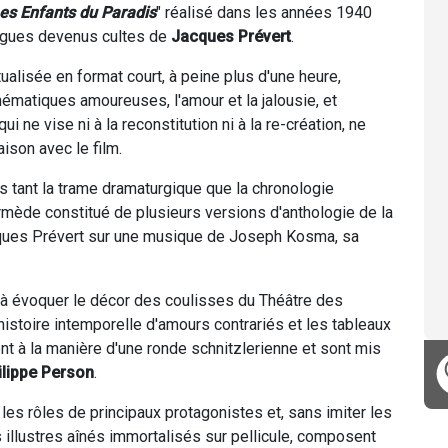
es Enfants du Paradis
" réalisé dans les années 1940
logues devenus cultes de
Jacques Prévert
.
alisée en format court, à peine plus d'une heure,
thématiques amoureuses, l'amour et la jalousie, et
 ne vise ni à la reconstitution ni à la re-création, ne
ison avec le film.
s tant la trame dramaturgique que la chronologie
termède constitué de plusieurs versions d'anthologie de la
cques Prévert sur une musique de Joseph Kosma, sa
à évoquer le décor des coulisses du Théâtre des
histoire intemporelle d'amours contrariés et les tableaux
t à la manière d'une ronde schnitzlerienne et sont mis
ilippe Person
.
es rôles de principaux protagonistes et, sans imiter les
 illustres aînés immortalisés sur pellicule, composent