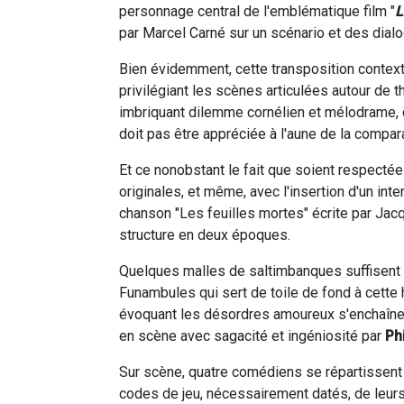
personnage central de l'emblématique film "
L
par Marcel Carné sur un scénario et des dia
Bien évidemment, cette transposition contextu
privilégiant les scènes articulées autour de 
imbriquant dilemme cornélien et mélodrame, qui
doit pas être appréciée à l'aune de la compara
Et ce nonobstant le fait que soient respectée
originales, et même, avec l'insertion d'un in
chanson "Les feuilles mortes" écrite par Ja
structure en deux époques.
Quelques malles de saltimbanques suffisent 
Funambules qui sert de toile de fond à cette 
évoquant les désordres amoureux s'enchaînen
en scène avec sagacité et ingéniosité par
Ph
Sur scène, quatre comédiens se répartissent l
codes de jeu, nécessairement datés, de leurs