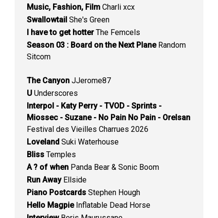
Music, Fashion, Film
Charli xcx
Swallowtail
She's Green
I have to get hotter
The Femcels
Season 03 : Board on the Next Plane
Random
Sitcom
The Canyon
JJerome87
U
Underscores
Interpol - Katy Perry - TVOD - Sprints -
Miossec - Suzane - No Pain No Pain - Orelsan
Festival des Vieilles Charrues 2026
Loveland
Suki Waterhouse
Bliss
Temples
A ? of when
Panda Bear & Sonic Boom
Run Away
Ellside
Piano Postcards
Stephen Hough
Hello Magpie
Inflatable Dead Horse
Interview
Boris Maurussane