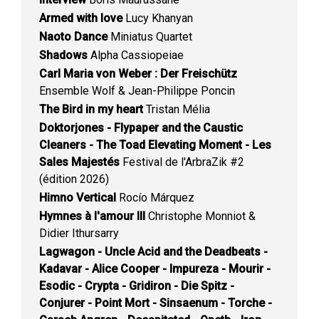
Armed with love
Lucy Khanyan
Naoto Dance
Miniatus Quartet
Shadows
Alpha Cassiopeiae
Carl Maria von Weber : Der Freischütz
Ensemble Wolf & Jean-Philippe Poncin
The Bird in my heart
Tristan Mélia
Doktorjones - Flypaper and the Caustic
Cleaners - The Toad Elevating Moment - Les
Sales Majestés
Festival de l'ArbraZik #2
(édition 2026)
Himno Vertical
Rocío Márquez
Hymnes à l'amour III
Christophe Monniot &
Didier Ithursarry
Lagwagon - Uncle Acid and the Deadbeats -
Kadavar - Alice Cooper - Impureza - Mourir -
Esodic - Crypta - Gridiron - Die Spitz -
Conjurer - Point Mort - Sinsaenum - Torche -