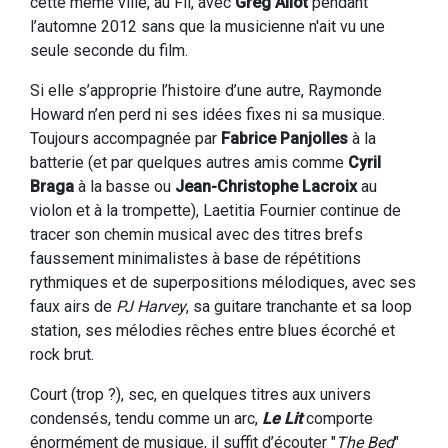
cette même ville, au Fil, avec
Greg Aliot
pendant
l’automne 2012 sans que la musicienne n'ait vu une
seule seconde du film.
Si elle s’approprie l’histoire d’une autre, Raymonde
Howard n’en perd ni ses idées fixes ni sa musique.
Toujours accompagnée par
Fabrice Panjolles
à la
batterie (et par quelques autres amis comme
Cyril
Braga
à la basse ou
Jean-Christophe Lacroix
au
violon et à la trompette), Laetitia Fournier continue de
tracer son chemin musical avec des titres brefs
faussement minimalistes à base de répétitions
rythmiques et de superpositions mélodiques, avec ses
faux airs de
PJ Harvey
, sa guitare tranchante et sa loop
station, ses mélodies rêches entre blues écorché et
rock brut.
Court (trop ?), sec, en quelques titres aux univers
condensés, tendu comme un arc,
Le Lit
comporte
énormément de musique, il suffit d’écouter "
The Bed
"