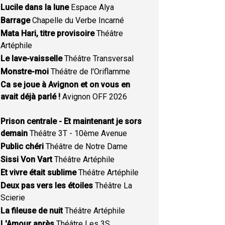
Lucile dans la lune
Espace Alya
Barrage
Chapelle du Verbe Incarné
Mata Hari, titre provisoire
Théâtre
Artéphile
Le lave-vaisselle
Théâtre Transversal
Monstre-moi
Théâtre de l'Oriflamme
Ca se joue à Avignon et on vous en
avait déjà parlé !
Avignon OFF 2026
Prison centrale - Et maintenant je sors
demain
Théâtre 3T - 10ème Avenue
Public chéri
Théâtre de Notre Dame
Sissi Von Vart
Théâtre Artéphile
Et vivre était sublime
Théâtre Artéphile
Deux pas vers les étoiles
Théâtre La
Scierie
La fileuse de nuit
Théâtre Artéphile
L'Amour après
Théâtre Les 3S