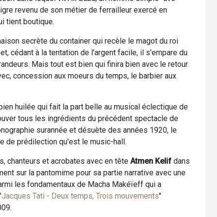
igre revenu de son métier de ferrailleur exercé en
i tient boutique.
naison secrète du container qui recèle le magot du roi
t, cédant à la tentation de l'argent facile, il s'empare du
grandeurs. Mais tout est bien qui finira bien avec le retour
avec, concession aux moeurs du temps, le barbier aux
en huilée qui fait la part belle au musical éclectique de
rouver tous les ingrédients du précédent spectacle de
iconographie surannée et désuète des années 1920, le
 de prédilection qu'est le music-hall.
s, chanteurs et acrobates avec en tête
Atmen Kelif
dans
ement sur la pantomime pour sa partie narrative avec une
 parmi les fondamentaux de Macha Makéïeff qui a
"
Jacques Tati - Deux temps, Trois mouvements
"
009.