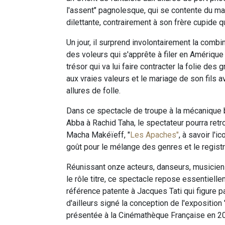
l'assent" pagnolesque, qui se contente du ma
dilettante, contrairement à son frère cupide qu
Un jour, il surprend involontairement la combi
des voleurs qui s'apprête à filer en Amérique e
trésor qui va lui faire contracter la folie des 
aux vraies valeurs et le mariage de son fils 
allures de folle.
Dans ce spectacle de troupe à la mécanique bi
Abba à Rachid Taha, le spectateur pourra ret
Macha Makéïeff, "
Les Apaches"
, à savoir l'
goût pour le mélange des genres et le registre
Réunissant onze acteurs, danseurs, musicien
le rôle titre, ce spectacle repose essentiell
référence patente à Jacques Tati qui figure
d'ailleurs signé la conception de l'exposition 
présentée à la Cinémathèque Française en 2