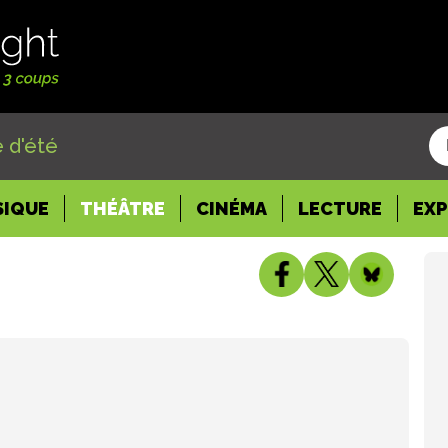
 d'été
SIQUE
THÉÂTRE
CINÉMA
LECTURE
EX