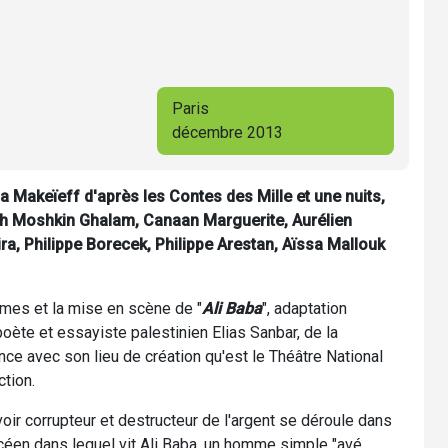
Paris
décembre 2013
 Makeïeff d'après les Contes des Mille et une nuits,
h Moshkin Ghalam, Canaan Marguerite, Aurélien
a, Philippe Borecek, Philippe Arestan, Aïssa Mallouk
umes et la mise en scène de "
Ali Baba
", adaptation
 poète et essayiste palestinien Elias Sanbar, de la
nce avec son lieu de création qu'est le Théâtre National
ction.
voir corrupteur et destructeur de l'argent se déroule dans
océen dans lequel vit Ali Baba, un homme simple "avé