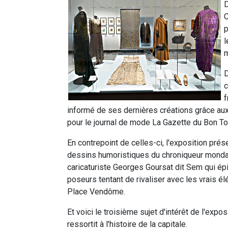
D
C
p
l
m
D
c
f
informé de ses dernières créations grâce aux
pour le journal de mode La Gazette du Bon To
En contrepoint de celles-ci, l'exposition prés
dessins humoristiques du chroniqueur monda
caricaturiste Georges Goursat dit Sem qui ép
poseurs tentant de rivaliser avec les vrais él
Place Vendôme.
Et voici le troisième sujet d'intérêt de l'expos
ressortit à l'histoire de la capitale.