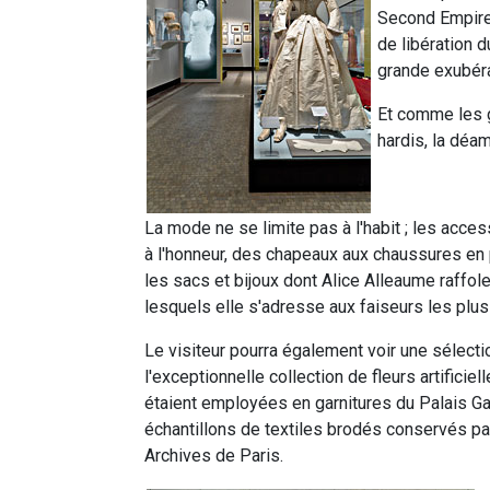
Second Empire
de libération 
grande exubér
Et comme les g
hardis, la déa
La mode ne se limite pas à l'habit ; les acce
à l'honneur, des chapeaux aux chaussures en
les sacs et bijoux dont Alice Alleaume raffole
lesquels elle s'adresse aux faiseurs les plus
Le visiteur pourra également voir une sélecti
l'exceptionnelle collection de fleurs artificiel
étaient employées en garnitures du Palais Gal
échantillons de textiles brodés conservés pa
Archives de Paris.