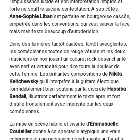
l’impuissance lucide et son interprétation limpide et
forte ne souffre aucune contestation. A ses côtés,
Anne-Sophie Liban
est parfaite en bourgeoise cassée,
empêtrée dans les conventions, qui veut sauver la face
mais manifeste beaucoup d’autodérision.
Dans des lumières tantôt ouatées, tantôt aveuglantes,
les comédiennes toutes de rouge vêtues et les deux
musiciens en noir jouent un cabaret rock désenchanté
avec nerf et virtuosité pour dire toute la douleur de
cette femme. Les brillantes compositions de
Nikita
Keltchewsky
qu’il interprète à la guitare électrique,
formidablement bien soutenu par la discrète
Hassiba
Bendali
, illustrent parfaitement le texte âpre et fort
distillé frontalement avec intensité par les deux
comédiennes.
La mise en scène habile et vivante d’
Emmanuelle
Coutellier
donne à ce spectacle atypique une vraie
cohérence et une puissance grandissante au fur et à