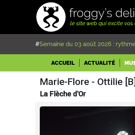
#
Semaine du 03 août 2026 : rythme
(CURRENT)
ACCUEIL
ACTUALITÉ
MU
Marie-Flore - Ottilie [
La Flèche d'Or