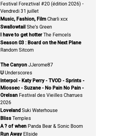
Festival Foreztival #20 (édition 2026) -
Vendredi 31 juillet
Music, Fashion, Film
Charli xcx
Swallowtail
She's Green
I have to get hotter
The Femcels
Season 03 : Board on the Next Plane
Random Sitcom
The Canyon
JJerome87
U
Underscores
Interpol - Katy Perry - TVOD - Sprints -
Miossec - Suzane - No Pain No Pain -
Orelsan
Festival des Vieilles Charrues
2026
Loveland
Suki Waterhouse
Bliss
Temples
A ? of when
Panda Bear & Sonic Boom
Run Away
Ellside