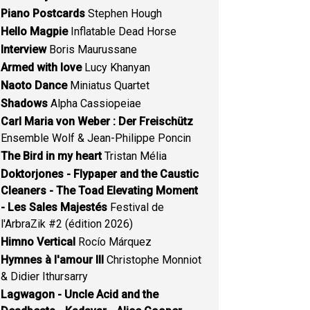
Piano Postcards
Stephen Hough
Hello Magpie
Inflatable Dead Horse
Interview
Boris Maurussane
Armed with love
Lucy Khanyan
Naoto Dance
Miniatus Quartet
Shadows
Alpha Cassiopeiae
Carl Maria von Weber : Der Freischütz
Ensemble Wolf & Jean-Philippe Poncin
The Bird in my heart
Tristan Mélia
Doktorjones - Flypaper and the Caustic
Cleaners - The Toad Elevating Moment
- Les Sales Majestés
Festival de
l'ArbraZik #2 (édition 2026)
Himno Vertical
Rocío Márquez
Hymnes à l'amour III
Christophe Monniot
& Didier Ithursarry
Lagwagon - Uncle Acid and the