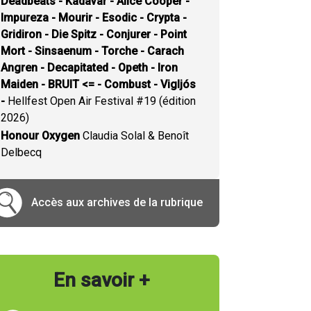
Deadbeats - Kadavar - Alice Cooper -
Impureza - Mourir - Esodic - Crypta -
Gridiron - Die Spitz - Conjurer - Point
Mort - Sinsaenum - Torche - Carach
Angren - Decapitated - Opeth - Iron
Maiden - BRUIT <= - Combust - Vigljós
-
Hellfest Open Air Festival #19 (édition
2026)
Honour Oxygen
Claudia Solal & Benoît
Delbecq
Accès aux archives de la rubrique
En savoir +