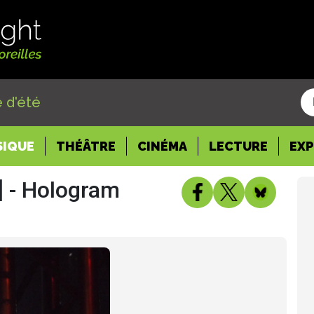
 d'été
SIQUE
THÉÂTRE
CINÉMA
LECTURE
EX
B] - Hologram