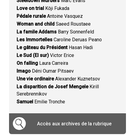
Steeldown Murders
Marc Evans
Love on trial
Kôji Fukada
Pédale rurale
Antoine Vasquez
Woman and child
Saeed Roustaee
La famile Addams
Barry Sonnenfeld
Les Immortelles
Caroline Deruas Peano
Le gâteau du Président
Hasan Hadi
Le Sud (El sur)
Victor Erice
On falling
Laura Carreira
Imago
Déni Oumar Pitsaev
Une vie ordinaire
Alexander Kuznetsov
La disparition de Josef Mengele
Kirill
Serebrennikov
Samuel
Emilie Tronche
Accès aux archives de la rubrique