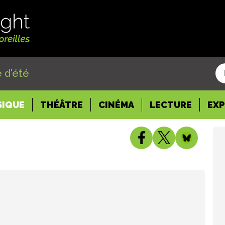
 d'été
SIQUE
THÉÂTRE
CINÉMA
LECTURE
EX