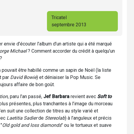
Tricatel
septembre 2013
 envie d’écouter l’album d’un artiste qui a été marqué
orge Michael
? Comment accorder du crédit à quelqu’un
?
 pouvait être habillé comme un sapin de Noël (la liste
t par
David Bowie
) et déniaiser la Pop Music. Se
ujours affaire de bon goût.
tion
, paru l’an passé,
Jef Barbara
revient avec
Soft to
 plus présentes, plus tranchantes à l’image du morceau
’en suit une collection de titres au style varié et
avec
Laetitia Sadier
de
Stereolab
) à l’anguleux et précis
 "
Old gold and loss diamonds
" ou le tortueux et suave