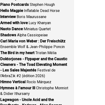
Piano Postcards
Stephen Hough
Hello Magpie
Inflatable Dead Horse
Interview
Boris Maurussane
Armed with love
Lucy Khanyan
Naoto Dance
Miniatus Quartet
Shadows
Alpha Cassiopeiae
Carl Maria von Weber : Der Freischütz
Ensemble Wolf & Jean-Philippe Poncin
The Bird in my heart
Tristan Mélia
Doktorjones - Flypaper and the Caustic
Cleaners - The Toad Elevating Moment
- Les Sales Majestés
Festival de
l'ArbraZik #2 (édition 2026)
Himno Vertical
Rocío Márquez
Hymnes à l'amour III
Christophe Monniot
& Didier Ithursarry
Lagwagon - Uncle Acid and the