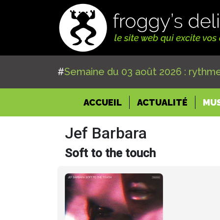
#
Semaine du 03 août 2026 : rythme
(CURRENT)
ACCUEIL
ACTUALITÉ
MU
Jef Barbara
Soft to the touch