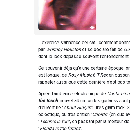
L’exercice s’annonce délicat : comment donner
par
Whitney Houston
et se déclare fan de
Ge
dont le look dépasse souvent l’entendement 
Se souvenir déjà qu’à une certaine époque, on
est longue, de
Roxy Music
à
T-Rex
en passan
rappeler aussi que cette dernière n’est pas to
Après l’ambiance électronique de
Contamina
the touch
, nouvel album où les guitares sont
d'ouverture "
About Singers
", très glam rock. S
éclectique, du très british "
Chords
" (en duo 
"
Technic is fun
", en passant par la moiteur de
"
Florida is the future
".