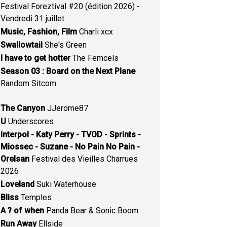
Festival Foreztival #20 (édition 2026) -
Vendredi 31 juillet
Music, Fashion, Film
Charli xcx
Swallowtail
She's Green
I have to get hotter
The Femcels
Season 03 : Board on the Next Plane
Random Sitcom
The Canyon
JJerome87
U
Underscores
Interpol - Katy Perry - TVOD - Sprints -
Miossec - Suzane - No Pain No Pain -
Orelsan
Festival des Vieilles Charrues
2026
Loveland
Suki Waterhouse
Bliss
Temples
A ? of when
Panda Bear & Sonic Boom
Run Away
Ellside