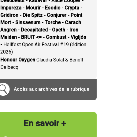
Deadbeats - Kadavar - Alice Cooper -
Impureza - Mourir - Esodic - Crypta -
Gridiron - Die Spitz - Conjurer - Point
Mort - Sinsaenum - Torche - Carach
Angren - Decapitated - Opeth - Iron
Maiden - BRUIT <= - Combust - Vigljós
-
Hellfest Open Air Festival #19 (édition
2026)
Honour Oxygen
Claudia Solal & Benoît
Delbecq
Accès aux archives de la rubrique
En savoir +