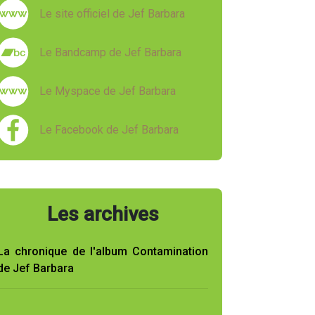
Le site officiel de Jef Barbara
Le Bandcamp de Jef Barbara
Le Myspace de Jef Barbara
Le Facebook de Jef Barbara
Les archives
La chronique de l'album Contamination
de Jef Barbara