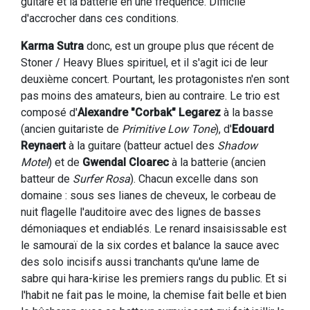
guitare et la batterie en une fréquence. Difficile
d'accrocher dans ces conditions.
Karma Sutra
donc, est un groupe plus que récent de
Stoner / Heavy Blues spirituel, et il s'agit ici de leur
deuxième concert. Pourtant, les protagonistes n'en sont
pas moins des amateurs, bien au contraire. Le trio est
composé d'
Alexandre "Corbak" Legarez
à la basse
(ancien guitariste de
Primitive Low Tone
), d'
Edouard
Reynaert
à la guitare (batteur actuel des
Shadow
Motel
) et de
Gwendal Cloarec
à la batterie (ancien
batteur de
Surfer Rosa
). Chacun excelle dans son
domaine : sous ses lianes de cheveux, le corbeau de
nuit flagelle l'auditoire avec des lignes de basses
démoniaques et endiablés. Le renard insaisissable est
le samouraï de la six cordes et balance la sauce avec
des solo incisifs aussi tranchants qu'une lame de
sabre qui hara-kirise les premiers rangs du public. Et si
l'habit ne fait pas le moine, la chemise fait belle et bien