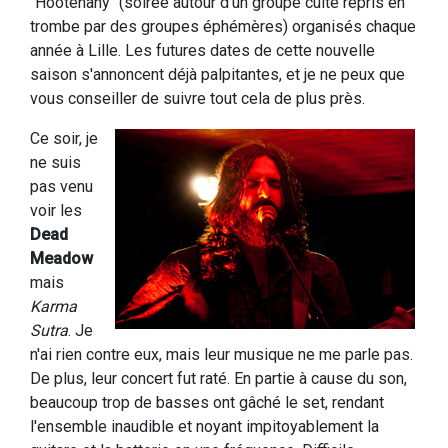
"Hootenany" (soirée autour d'un groupe culte repris en
trombe par des groupes éphémères) organisés chaque
année à Lille. Les futures dates de cette nouvelle
saison s'annoncent déjà palpitantes, et je ne peux que
vous conseiller de suivre tout cela de plus près.
Ce soir, je
ne suis
pas venu
voir les
Dead
Meadow
mais
Karma
Sutra
. Je
n'ai rien contre eux, mais leur musique ne me parle pas.
De plus, leur concert fut raté. En partie à cause du son,
beaucoup trop de basses ont gâché le set, rendant
l'ensemble inaudible et noyant impitoyablement la