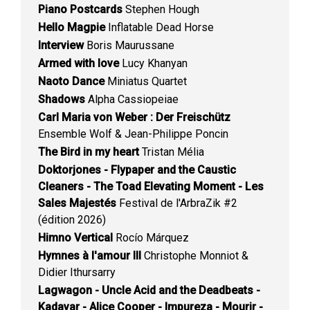
Piano Postcards
Stephen Hough
Hello Magpie
Inflatable Dead Horse
Interview
Boris Maurussane
Armed with love
Lucy Khanyan
Naoto Dance
Miniatus Quartet
Shadows
Alpha Cassiopeiae
Carl Maria von Weber : Der Freischütz
Ensemble Wolf & Jean-Philippe Poncin
The Bird in my heart
Tristan Mélia
Doktorjones - Flypaper and the Caustic
Cleaners - The Toad Elevating Moment - Les
Sales Majestés
Festival de l'ArbraZik #2
(édition 2026)
Himno Vertical
Rocío Márquez
Hymnes à l'amour III
Christophe Monniot &
Didier Ithursarry
Lagwagon - Uncle Acid and the Deadbeats -
Kadavar - Alice Cooper - Impureza - Mourir -