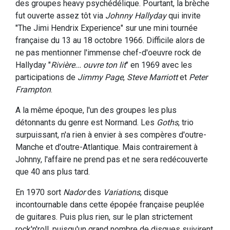
des groupes heavy psychédélique. Pourtant, la brèche
fut ouverte assez tôt via
Johnny Hallyday
qui invite
"The Jimi Hendrix Experience" sur une mini tournée
française du 13 au 18 octobre 1966. Difficile alors de
ne pas mentionner l'immense chef-d'oeuvre rock de
Hallyday "
Rivière... ouvre ton lit
" en 1969 avec les
participations de
Jimmy Page
,
Steve Marriott
et
Peter
Frampton
.
A la même époque, l'un des groupes les plus
détonnants du genre est Normand. Les
Goths
, trio
surpuissant, n'a rien à envier à ses compères d'outre-
Manche et d'outre-Atlantique. Mais contrairement à
Johnny, l'affaire ne prend pas et ne sera redécouverte
que 40 ans plus tard.
En 1970 sort
Nador
des
Variations
, disque
incontournable dans cette épopée française peuplée
de guitares. Puis plus rien, sur le plan strictement
rock'n'roll, puisqu'un grand nombre de disques suivirent,