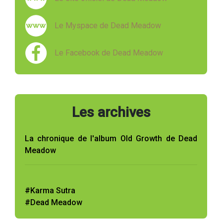
Le Myspace de Dead Meadow
Le Facebook de Dead Meadow
Les archives
La chronique de l'album Old Growth de Dead
Meadow
#Karma Sutra
#Dead Meadow