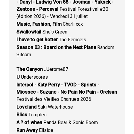
- Danyl - Ludwig Von 88 - Josman - Yuksek -
Zentone - Perceval
Festival Foreztival #20
(édition 2026) - Vendredi 31 juillet
Music, Fashion, Film
Charli xcx
Swallowtail
She's Green
I have to get hotter
The Femcels
Season 03 : Board on the Next Plane
Random
Sitcom
The Canyon
JJerome87
U
Underscores
Interpol - Katy Perry - TVOD - Sprints -
Miossec - Suzane - No Pain No Pain - Orelsan
Festival des Vieilles Charrues 2026
Loveland
Suki Waterhouse
Bliss
Temples
A ? of when
Panda Bear & Sonic Boom
Run Away
Ellside