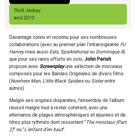
Thrill Jockey
avril 2013
Davantage connu et reconnu pour ses nombreuses
collaborations (avec au premier plan l’intransigeante
PJ
Harvey
mais aussi
Eels
,
Sparklehorse
ou
Dominique A
)
que pour ses rares efforts en solo,
John Parish
propose avec
Screenplay
une sélection de morceaux
composés pour les Bandes Originales de divers films
(
Nowhere Man
,
Little Black Spiders
ou
Sister
entre
autres).
Malgré ses origines disparates, l’ensemble de l’album
réussit malgré tout à rester cohérent, avec une
alternance de plages atmosphériques et épurées et de
titres plus rythmés dont ressortent "
The minotaur (Part
2)
" ou "
L’enfant d’en haut
".