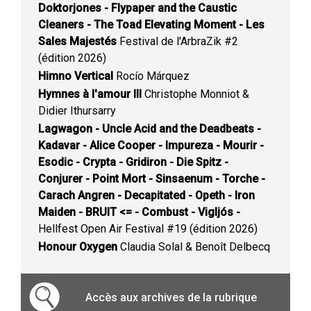
Doktorjones - Flypaper and the Caustic
Cleaners - The Toad Elevating Moment - Les
Sales Majestés
Festival de l'ArbraZik #2
(édition 2026)
Himno Vertical
Rocío Márquez
Hymnes à l'amour III
Christophe Monniot &
Didier Ithursarry
Lagwagon - Uncle Acid and the Deadbeats -
Kadavar - Alice Cooper - Impureza - Mourir -
Esodic - Crypta - Gridiron - Die Spitz -
Conjurer - Point Mort - Sinsaenum - Torche -
Carach Angren - Decapitated - Opeth - Iron
Maiden - BRUIT <= - Combust - Vigljós -
Hellfest Open Air Festival #19 (édition 2026)
Honour Oxygen
Claudia Solal & Benoît Delbecq
Accès aux archives de la rubrique