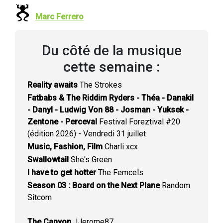
Marc Ferrero
Du côté de la musique
cette semaine :
Reality awaits
The Strokes
Fatbabs & The Riddim Ryders - Théa - Danakil
- Danyl - Ludwig Von 88 - Josman - Yuksek -
Zentone - Perceval
Festival Foreztival #20
(édition 2026) - Vendredi 31 juillet
Music, Fashion, Film
Charli xcx
Swallowtail
She's Green
I have to get hotter
The Femcels
Season 03 : Board on the Next Plane
Random
Sitcom
The Canyon
JJerome87