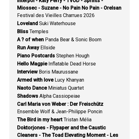
Interpol - Katy Perry - TVOD - Sprints -
Miossec - Suzane - No Pain No Pain - Orelsan
Festival des Vieilles Charrues 2026
Loveland
Suki Waterhouse
Bliss
Temples
A ? of when
Panda Bear & Sonic Boom
Run Away
Ellside
Piano Postcards
Stephen Hough
Hello Magpie
Inflatable Dead Horse
Interview
Boris Maurussane
Armed with love
Lucy Khanyan
Naoto Dance
Miniatus Quartet
Shadows
Alpha Cassiopeiae
Carl Maria von Weber : Der Freischütz
Ensemble Wolf & Jean-Philippe Poncin
The Bird in my heart
Tristan Mélia
Doktorjones - Flypaper and the Caustic
Cleaners - The Toad Elevating Moment - Les