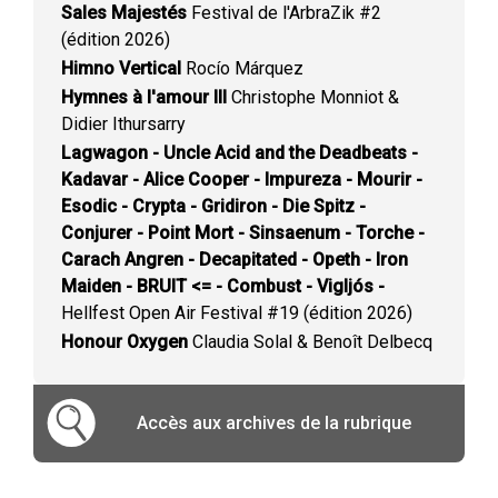
Sales Majestés
Festival de l'ArbraZik #2
(édition 2026)
Himno Vertical
Rocío Márquez
Hymnes à l'amour III
Christophe Monniot &
Didier Ithursarry
Lagwagon - Uncle Acid and the Deadbeats -
Kadavar - Alice Cooper - Impureza - Mourir -
Esodic - Crypta - Gridiron - Die Spitz -
Conjurer - Point Mort - Sinsaenum - Torche -
Carach Angren - Decapitated - Opeth - Iron
Maiden - BRUIT <= - Combust - Vigljós -
Hellfest Open Air Festival #19 (édition 2026)
Honour Oxygen
Claudia Solal & Benoît Delbecq
Accès aux archives de la rubrique