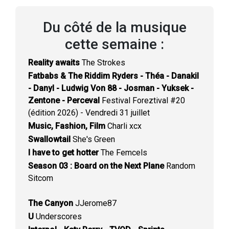
Du côté de la musique
cette semaine :
Reality awaits
The Strokes
Fatbabs & The Riddim Ryders - Théa - Danakil
- Danyl - Ludwig Von 88 - Josman - Yuksek -
Zentone - Perceval
Festival Foreztival #20
(édition 2026) - Vendredi 31 juillet
Music, Fashion, Film
Charli xcx
Swallowtail
She's Green
I have to get hotter
The Femcels
Season 03 : Board on the Next Plane
Random
Sitcom
The Canyon
JJerome87
U
Underscores