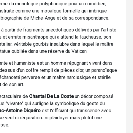
a forme du monologue polyphonique pour un comédien,
 construite comme une mosaïque formelle qui imbrique
 la biographie de Miche-Ange et de sa correspondance.
sé à partir de fragments anecdotiques délivrés par l'artiste
e et ermite misanthrope qui a attend la faucheuse, son
telier, véritable gourbis insalubre dans lequel le maître
statue oubliée dans une réserve du Vatican.
uissante et humaniste est un homme répugnant vivant dans
 dessus d'un coffre rempli de pièces d'or, un paranoïaque
méchanceté perverse et un maître narcissique et stérile
 de son art.
ectaculaire de
Chantal De La Coste
un décor composé
ue "vivante" qui surligne la symbolique du geste du
uc-Antoine Diquéro
est l'officiant qui transcende avec
 se veut ni réquisitoire ni plaidoyer mais plutôt une
asse.