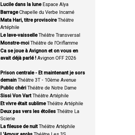
Lucile dans la lune
Espace Alya
Barrage
Chapelle du Verbe Incarné
Mata Hari, titre provisoire
Théâtre
Artéphile
Le lave-vaisselle
Théâtre Transversal
Monstre-moi
Théâtre de l'Oriflamme
Ca se joue à Avignon et on vous en
avait déjà parlé !
Avignon OFF 2026
Prison centrale - Et maintenant je sors
demain
Théâtre 3T - 10ème Avenue
Public chéri
Théâtre de Notre Dame
Sissi Von Vart
Théâtre Artéphile
Et vivre était sublime
Théâtre Artéphile
Deux pas vers les étoiles
Théâtre La
Scierie
La fileuse de nuit
Théâtre Artéphile
L'Amour après
Théâtre Les 3S