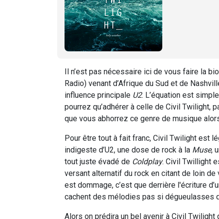
Il n’est pas nécessaire ici de vous faire la bi
Radio) venant d’Afrique du Sud et de Nashvill
influence principale
U2
. L’équation est simpl
pourrez qu’adhérer à celle de Civil Twilight, 
que vous abhorrez ce genre de musique alor
Pour être tout à fait franc, Civil Twilight est 
indigeste d’U2, une dose de rock à la
Muse
, 
tout juste évadé de
Coldplay
. Civil Twillight
versant alternatif du rock en citant de loin 
est dommage, c’est que derrière l'écriture d’
cachent des mélodies pas si dégueulasses q
Alors on prédira un bel avenir à Civil Twiligh