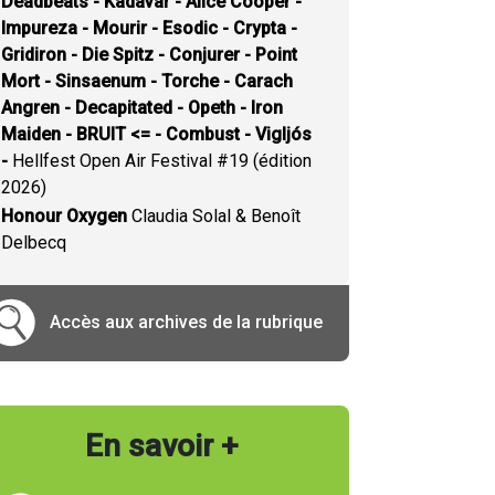
Deadbeats - Kadavar - Alice Cooper -
Impureza - Mourir - Esodic - Crypta -
Gridiron - Die Spitz - Conjurer - Point
Mort - Sinsaenum - Torche - Carach
Angren - Decapitated - Opeth - Iron
Maiden - BRUIT <= - Combust - Vigljós
-
Hellfest Open Air Festival #19 (édition
2026)
Honour Oxygen
Claudia Solal & Benoît
Delbecq
Accès aux archives de la rubrique
En savoir +