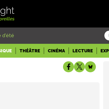
 d'été
SIQUE
THÉÂTRE
CINÉMA
LECTURE
EX