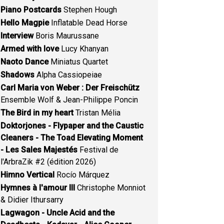
Piano Postcards
Stephen Hough
Hello Magpie
Inflatable Dead Horse
Interview
Boris Maurussane
Armed with love
Lucy Khanyan
Naoto Dance
Miniatus Quartet
Shadows
Alpha Cassiopeiae
Carl Maria von Weber : Der Freischütz
Ensemble Wolf & Jean-Philippe Poncin
The Bird in my heart
Tristan Mélia
Doktorjones - Flypaper and the Caustic
Cleaners - The Toad Elevating Moment
- Les Sales Majestés
Festival de
l'ArbraZik #2 (édition 2026)
Himno Vertical
Rocío Márquez
Hymnes à l'amour III
Christophe Monniot
& Didier Ithursarry
Lagwagon - Uncle Acid and the