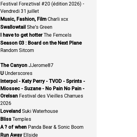
Festival Foreztival #20 (édition 2026) -
Vendredi 31 juillet
Music, Fashion, Film
Charli xcx
Swallowtail
She's Green
I have to get hotter
The Femcels
Season 03 : Board on the Next Plane
Random Sitcom
The Canyon
JJerome87
U
Underscores
Interpol - Katy Perry - TVOD - Sprints -
Miossec - Suzane - No Pain No Pain -
Orelsan
Festival des Vieilles Charrues
2026
Loveland
Suki Waterhouse
Bliss
Temples
A ? of when
Panda Bear & Sonic Boom
Run Away
Ellside