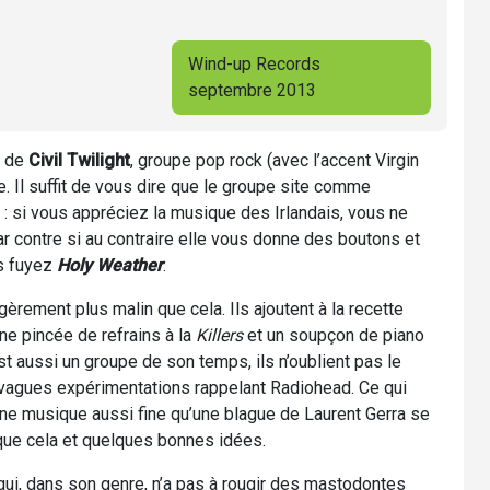
Wind-up Records
septembre 2013
o de
Civil Twilight
, groupe pop rock (avec l’accent Virgin
e. Il suffit de vous dire que le groupe site comme
e : si vous appréciez la musique des Irlandais, vous ne
par contre si au contraire elle vous donne des boutons et
s fuyez
Holy Weather
.
légèrement plus malin que cela. Ils ajoutent à la recette
une pincée de refrains à la
Killers
et un soupçon de piano
 est aussi un groupe de son temps, ils n’oublient pas le
de vagues expérimentations rappelant Radiohead. Ce qui
une musique aussi fine qu’une blague de Laurent Gerra se
ue cela et quelques bonnes idées.
t qui, dans son genre, n’a pas à rougir des mastodontes