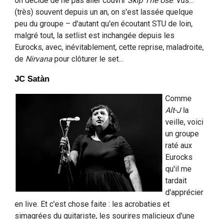
on décide de ne pas aller couvrir
Skip The Use
. Vus...
(très) souvent depuis un an, on s'est lassée quelque
peu du groupe – d'autant qu'en écoutant STU de loin,
malgré tout, la setlist est inchangée depuis les
Eurocks, avec, inévitablement, cette reprise, maladroite,
de
Nirvana
pour clôturer le set...
JC Satàn
Comme
Alt-J
la
veille, voici
un groupe
raté aux
Eurocks
qu'il me
tardait
d'apprécier
en live. Et c'est chose faite : les acrobaties et
simagrées du guitariste, les sourires malicieux d'une