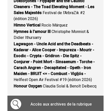
Doktorjones - Flypaper and the Caustic
Cleaners - The Toad Elevating Moment - Les
Sales Majestés
Festival de l'ArbraZik #2
(édition 2026)
Himno Vertical
Rocío Márquez
Hymnes à l'amour III
Christophe Monniot &
Didier Ithursarry
Lagwagon - Uncle Acid and the Deadbeats -
Kadavar - Alice Cooper - Impureza - Mourir -
Esodic - Crypta - Gridiron - Die Spitz -
Conjurer - Point Mort - Sinsaenum - Torche -
Carach Angren - Decapitated - Opeth - Iron
Maiden - BRUIT <= - Combust - Vigljós -
Hellfest Open Air Festival #19 (édition 2026)
Honour Oxygen
Claudia Solal & Benoît Delbecq
Accès aux archives de la rubrique