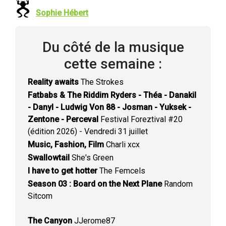
Sophie Hébert
Du côté de la musique
cette semaine :
Reality awaits
The Strokes
Fatbabs & The Riddim Ryders - Théa - Danakil
- Danyl - Ludwig Von 88 - Josman - Yuksek -
Zentone - Perceval
Festival Foreztival #20
(édition 2026) - Vendredi 31 juillet
Music, Fashion, Film
Charli xcx
Swallowtail
She's Green
I have to get hotter
The Femcels
Season 03 : Board on the Next Plane
Random
Sitcom
The Canyon
JJerome87