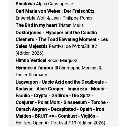
Shadows
Alpha Cassiopeiae
Carl Maria von Weber : Der Freischütz
Ensemble Wolf & Jean-Philippe Poncin
The Bird in my heart
Tristan Mélia
Doktorjones - Flypaper and the Caustic
Cleaners - The Toad Elevating Moment - Les
Sales Majestés
Festival de l'ArbraZik #2
(édition 2026)
Himno Vertical
Rocío Márquez
Hymnes à l'amour III
Christophe Monniot &
Didier Ithursarry
Lagwagon - Uncle Acid and the Deadbeats -
Kadavar - Alice Cooper - Impureza - Mourir -
Esodic - Crypta - Gridiron - Die Spitz -
Conjurer - Point Mort - Sinsaenum - Torche -
Carach Angren - Decapitated - Opeth - Iron
Maiden - BRUIT <= - Combust - Vigljós -
Hellfest Open Air Festival #19 (édition 2026)