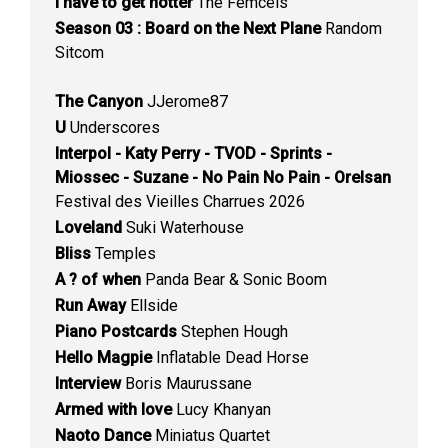
I have to get hotter
The Femcels
Season 03 : Board on the Next Plane
Random
Sitcom
The Canyon
JJerome87
U
Underscores
Interpol - Katy Perry - TVOD - Sprints -
Miossec - Suzane - No Pain No Pain - Orelsan
Festival des Vieilles Charrues 2026
Loveland
Suki Waterhouse
Bliss
Temples
A ? of when
Panda Bear & Sonic Boom
Run Away
Ellside
Piano Postcards
Stephen Hough
Hello Magpie
Inflatable Dead Horse
Interview
Boris Maurussane
Armed with love
Lucy Khanyan
Naoto Dance
Miniatus Quartet