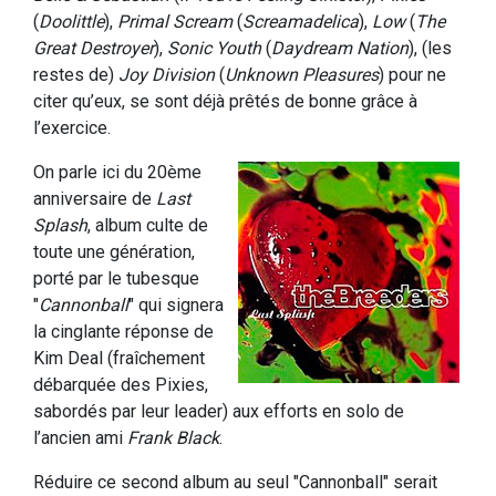
(
Doolittle
),
Primal Scream
(
Screamadelica
),
Low
(
The
Great Destroyer
),
Sonic Youth
(
Daydream Nation
), (les
restes de)
Joy Division
(
Unknown Pleasures
) pour ne
citer qu’eux, se sont déjà prêtés de bonne grâce à
l’exercice.
On parle ici du 20ème
anniversaire de
Last
Splash
, album culte de
toute une génération,
porté par le tubesque
"
Cannonball
" qui signera
la cinglante réponse de
Kim Deal (fraîchement
débarquée des Pixies,
sabordés par leur leader) aux efforts en solo de
l’ancien ami
Frank Black
.
Réduire ce second album au seul "Cannonball" serait