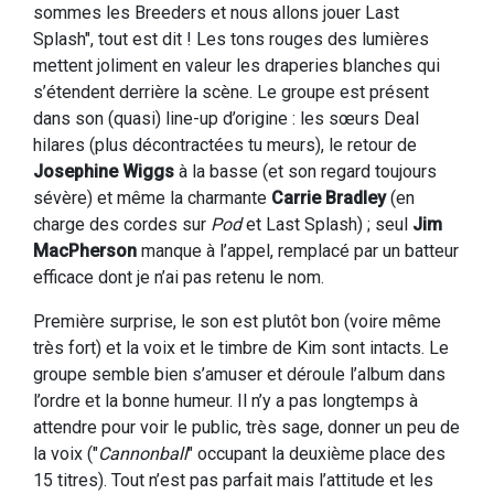
sommes les Breeders et nous allons jouer Last
Splash", tout est dit ! Les tons rouges des lumières
mettent joliment en valeur les draperies blanches qui
s’étendent derrière la scène. Le groupe est présent
dans son (quasi) line-up d’origine : les sœurs Deal
hilares (plus décontractées tu meurs), le retour de
Josephine Wiggs
à la basse (et son regard toujours
sévère) et même la charmante
Carrie Bradley
(en
charge des cordes sur
Pod
et Last Splash) ; seul
Jim
MacPherson
manque à l’appel, remplacé par un batteur
efficace dont je n’ai pas retenu le nom.
Première surprise, le son est plutôt bon (voire même
très fort) et la voix et le timbre de Kim sont intacts. Le
groupe semble bien s’amuser et déroule l’album dans
l’ordre et la bonne humeur. Il n’y a pas longtemps à
attendre pour voir le public, très sage, donner un peu de
la voix ("
Cannonball
" occupant la deuxième place des
15 titres). Tout n’est pas parfait mais l’attitude et les