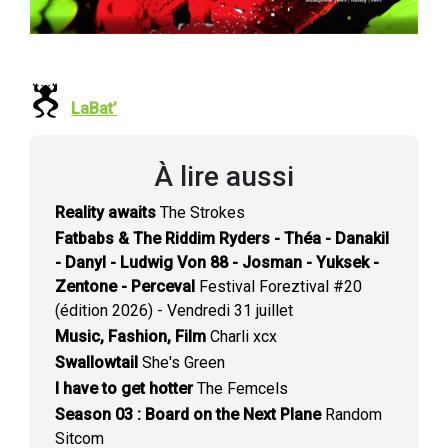
LaBat’
À lire aussi
Reality awaits
The Strokes
Fatbabs & The Riddim Ryders - Théa - Danakil
- Danyl - Ludwig Von 88 - Josman - Yuksek -
Zentone - Perceval
Festival Foreztival #20
(édition 2026) - Vendredi 31 juillet
Music, Fashion, Film
Charli xcx
Swallowtail
She's Green
I have to get hotter
The Femcels
Season 03 : Board on the Next Plane
Random
Sitcom