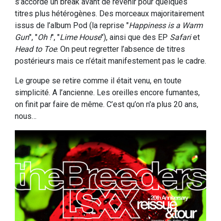
s’accorde un break avant de revenir pour quelques
titres plus hétérogènes. Des morceaux majoritairement
issus de l’album Pod (la reprise "
Happiness is a Warm
Gun
", "
Oh !
", "
Lime House
"), ainsi que des EP
Safari
et
Head to Toe
. On peut regretter l’absence de titres
postérieurs mais ce n’était manifestement pas le cadre.
Le groupe se retire comme il était venu, en toute
simplicité. A l’ancienne. Les oreilles encore fumantes,
on finit par faire de même. C’est qu’on n'a plus 20 ans,
nous…