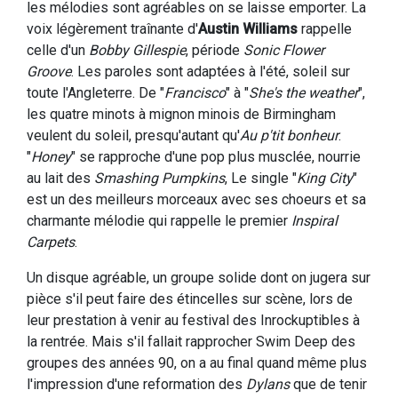
les mélodies sont agréables on se laisse emporter. La
voix légèrement traînante d'
Austin Williams
rappelle
celle d'un
Bobby Gillespie
, période
Sonic Flower
Groove
. Les paroles sont adaptées à l'été, soleil sur
toute l'Angleterre. De "
Francisco
" à "
She's the weather
",
les quatre minots à mignon minois de Birmingham
veulent du soleil, presqu'autant qu'
Au p'tit bonheur
.
"
Honey
" se rapproche d'une pop plus musclée, nourrie
au lait des
Smashing Pumpkins
, Le single "
King City
"
est un des meilleurs morceaux avec ses choeurs et sa
charmante mélodie qui rappelle le premier
Inspiral
Carpets
.
Un disque agréable, un groupe solide dont on jugera sur
pièce s'il peut faire des étincelles sur scène, lors de
leur prestation à venir au festival des Inrockuptibles à
la rentrée. Mais s'il fallait rapprocher Swim Deep des
groupes des années 90, on a au final quand même plus
l'impression d'une reformation des
Dylans
que de tenir