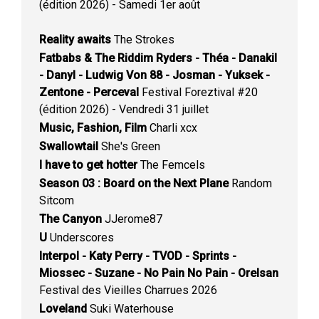
(édition 2026) - Samedi 1er août
Reality awaits
The Strokes
Fatbabs & The Riddim Ryders - Théa - Danakil
- Danyl - Ludwig Von 88 - Josman - Yuksek -
Zentone - Perceval
Festival Foreztival #20
(édition 2026) - Vendredi 31 juillet
Music, Fashion, Film
Charli xcx
Swallowtail
She's Green
I have to get hotter
The Femcels
Season 03 : Board on the Next Plane
Random
Sitcom
The Canyon
JJerome87
U
Underscores
Interpol - Katy Perry - TVOD - Sprints -
Miossec - Suzane - No Pain No Pain - Orelsan
Festival des Vieilles Charrues 2026
Loveland
Suki Waterhouse