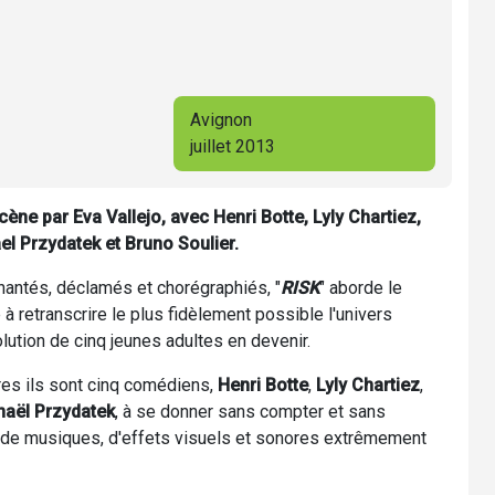
Avignon
juillet 2013
ène par Eva Vallejo, avec Henri Botte, Lyly Chartiez,
l Przydatek et Bruno Soulier.
chantés, déclamés et chorégraphiés, "
RISK
" aborde le
à retranscrire le plus fidèlement possible l'univers
lution de cinq jeunes adultes en devenir.
ires ils sont cinq comédiens,
Henri Botte
,
Lyly Chartiez
,
aël Przydatek
, à se donner sans compter et sans
de musiques, d'effets visuels et sonores extrêmement