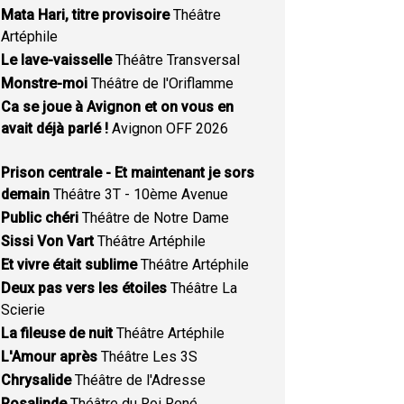
Mata Hari, titre provisoire
Théâtre
Artéphile
Le lave-vaisselle
Théâtre Transversal
Monstre-moi
Théâtre de l'Oriflamme
Ca se joue à Avignon et on vous en
avait déjà parlé !
Avignon OFF 2026
Prison centrale - Et maintenant je sors
demain
Théâtre 3T - 10ème Avenue
Public chéri
Théâtre de Notre Dame
Sissi Von Vart
Théâtre Artéphile
Et vivre était sublime
Théâtre Artéphile
Deux pas vers les étoiles
Théâtre La
Scierie
La fileuse de nuit
Théâtre Artéphile
L'Amour après
Théâtre Les 3S
Chrysalide
Théâtre de l'Adresse
Rosalinde
Théâtre du Roi René