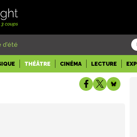
 d'été
SIQUE
THÉÂTRE
CINÉMA
LECTURE
EX