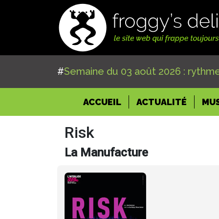
#
Semaine du 03 août 2026 : rythme
(CURRENT)
ACCUEIL
ACTUALITÉ
MU
Risk
La Manufacture