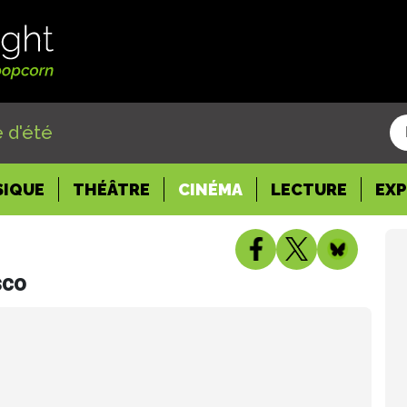
 d'été
SIQUE
THÉÂTRE
CINÉMA
LECTURE
EX
resco