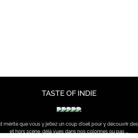
TASTE OF INDIE
 mérite que vous y jetiez un coup d'oeil pour y découvrir des 
et hors scène, déjà vues dans nos colonnes ou pas ...