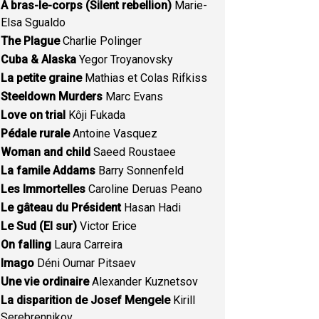
A bras-le-corps (Silent rebellion)
Marie-
Elsa Sgualdo
The Plague
Charlie Polinger
Cuba & Alaska
Yegor Troyanovsky
La petite graine
Mathias et Colas Rifkiss
Steeldown Murders
Marc Evans
Love on trial
Kôji Fukada
Pédale rurale
Antoine Vasquez
Woman and child
Saeed Roustaee
La famile Addams
Barry Sonnenfeld
Les Immortelles
Caroline Deruas Peano
Le gâteau du Président
Hasan Hadi
Le Sud (El sur)
Victor Erice
On falling
Laura Carreira
Imago
Déni Oumar Pitsaev
Une vie ordinaire
Alexander Kuznetsov
La disparition de Josef Mengele
Kirill
Serebrennikov