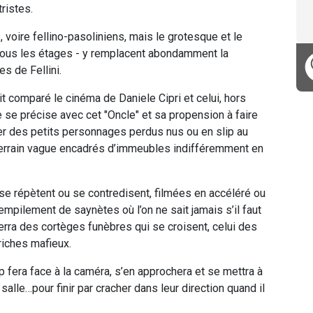
ristes.
s, voire fellino-pasoliniens, mais le grotesque et le
 tous les étages - y remplacent abondamment la
s de Fellini.
it comparé le cinéma de Daniele Cipri et celui, hors
se précise avec cet "Oncle" et sa propension à faire
rer des petits personnages perdus nus ou en slip au
 terrain vague encadrés d’immeubles indifféremment en
e répètent ou se contredisent, filmées en accéléré ou
 empilement de saynètes où l’on ne sait jamais s’il faut
verra des cortèges funèbres qui se croisent, celui des
 riches mafieux.
fera face à la caméra, s’en approchera et se mettra à
alle…pour finir par cracher dans leur direction quand il