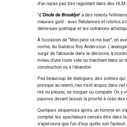
d’un repas pas très ragoûtant dans des HLM t
"
L’Oncle de Brooklyn
" a des relents fellinien
mauvais goût - avec flatulences et rototos à
démesure poétique et les outrances artistique
À l’occasion de "Mon père va me tuer", on ava
norme, du Suédois Roy Andersson. L’analogie 
surgir de l’absurde dans le dérisoire, à mont
milieu d’une route vide ou marchant dans un
construction ou à l’abandon.
Pas beaucoup de dialogues, des scènes qui s
presque au ralenti, rien n’est acquis dans cet
rire ou pleurer, se moquer ou compatir. On y 
pauvres devant laisser la priorité à celui des
Quelques séquences après, un homme en slip 
compter les spectateurs censés être dans la s
s’apercevra que l’un d’eux quitte son fauteuil.