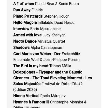
A ? of when
Panda Bear & Sonic Boom
Run Away
Ellside
Piano Postcards
Stephen Hough
Hello Magpie
Inflatable Dead Horse
Interview
Boris Maurussane
Armed with love
Lucy Khanyan
Naoto Dance
Miniatus Quartet
Shadows
Alpha Cassiopeiae
Carl Maria von Weber : Der Freischütz
Ensemble Wolf & Jean-Philippe Poncin
The Bird in my heart
Tristan Mélia
Doktorjones - Flypaper and the Caustic
Cleaners - The Toad Elevating Moment - Les
Sales Majestés
Festival de l'ArbraZik #2
(édition 2026)
Himno Vertical
Rocío Márquez
Hymnes à l'amour III
Christophe Monniot &
Didier Ithursarry