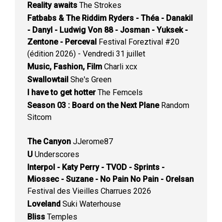
Reality awaits
The Strokes
Fatbabs & The Riddim Ryders - Théa - Danakil
- Danyl - Ludwig Von 88 - Josman - Yuksek -
Zentone - Perceval
Festival Foreztival #20
(édition 2026) - Vendredi 31 juillet
Music, Fashion, Film
Charli xcx
Swallowtail
She's Green
I have to get hotter
The Femcels
Season 03 : Board on the Next Plane
Random
Sitcom
The Canyon
JJerome87
U
Underscores
Interpol - Katy Perry - TVOD - Sprints -
Miossec - Suzane - No Pain No Pain - Orelsan
Festival des Vieilles Charrues 2026
Loveland
Suki Waterhouse
Bliss
Temples