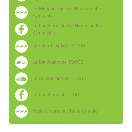
Le Myspace de Sol Hess and the
Sympatik's
Le Facebook de Sol Hess and the
Sympatik's
Le site officiel de TOOOD
Le Bandcamp de TOOOD
Le Soundcloud de TOOOD
Le Facebook de TOOOD
Toute la série sur Taste of Indie