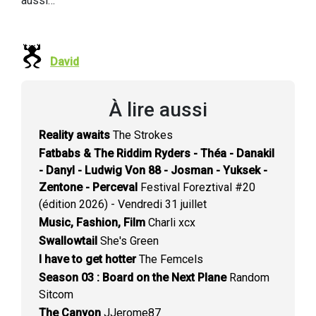
aussi…
David
À lire aussi
Reality awaits
The Strokes
Fatbabs & The Riddim Ryders - Théa - Danakil
- Danyl - Ludwig Von 88 - Josman - Yuksek -
Zentone - Perceval
Festival Foreztival #20
(édition 2026) - Vendredi 31 juillet
Music, Fashion, Film
Charli xcx
Swallowtail
She's Green
I have to get hotter
The Femcels
Season 03 : Board on the Next Plane
Random
Sitcom
The Canyon
JJerome87