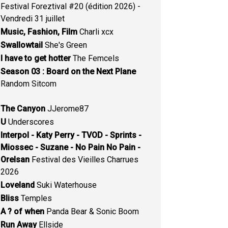
Festival Foreztival #20 (édition 2026) -
Vendredi 31 juillet
Music, Fashion, Film
Charli xcx
Swallowtail
She's Green
I have to get hotter
The Femcels
Season 03 : Board on the Next Plane
Random Sitcom
The Canyon
JJerome87
U
Underscores
Interpol - Katy Perry - TVOD - Sprints -
Miossec - Suzane - No Pain No Pain -
Orelsan
Festival des Vieilles Charrues
2026
Loveland
Suki Waterhouse
Bliss
Temples
A ? of when
Panda Bear & Sonic Boom
Run Away
Ellside