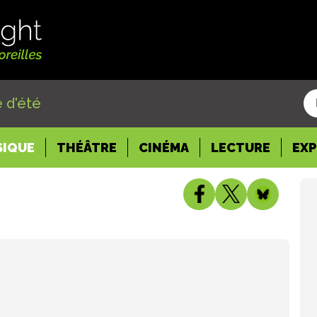
 d'été
SIQUE
THÉÂTRE
CINÉMA
LECTURE
EX