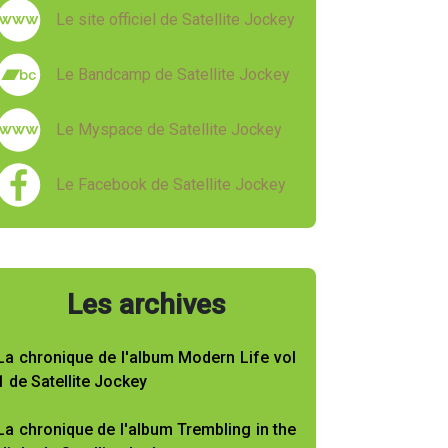
Le site officiel de Satellite Jockey
Le Bandcamp de Satellite Jockey
Le Myspace de Satellite Jockey
Le Facebook de Satellite Jockey
Les archives
La chronique de l'album Modern Life vol
1 de Satellite Jockey
La chronique de l'album Trembling in the