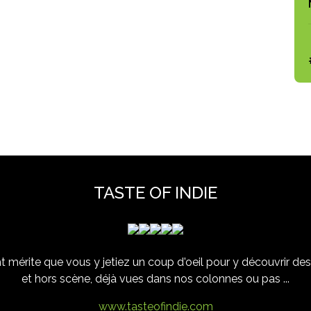
TASTE OF INDIE
 mérite que vous y jetiez un coup d'oeil pour y découvrir des 
et hors scène, déjà vues dans nos colonnes ou pas ...
www.tasteofindie.com