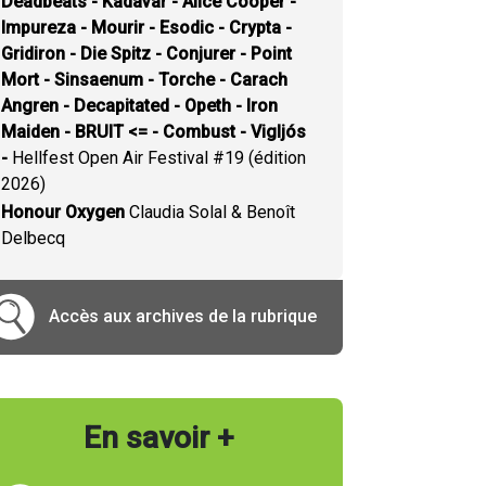
Deadbeats - Kadavar - Alice Cooper -
Impureza - Mourir - Esodic - Crypta -
Gridiron - Die Spitz - Conjurer - Point
Mort - Sinsaenum - Torche - Carach
Angren - Decapitated - Opeth - Iron
Maiden - BRUIT <= - Combust - Vigljós
-
Hellfest Open Air Festival #19 (édition
2026)
Honour Oxygen
Claudia Solal & Benoît
Delbecq
Accès aux archives de la rubrique
En savoir +