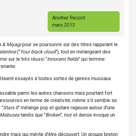
Another Record
mars 2013
a & Miyagi
pour se poursuivre sur des titres rappelant le
lentine
("
Your black cloud
"), tout en mélangeant des
e sur le très réussi "
Innocent fields
" qui termine
renante.
étaient essayés à toutes sortes de genres musicaux
assable parmi les autres chansons mais pourtant fort
ressources en terme de créativité, même s'il semble se
 "
Stars II
" mélange pop et guitare rageuse autour d'une
Mabuses
tandis que "
Broken
", noir et dense évoque un
endre mais qui mérite d'être découvert. Un groupe breton