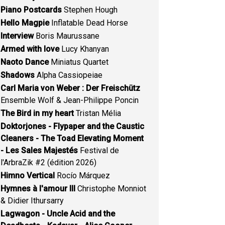
Piano Postcards
Stephen Hough
Hello Magpie
Inflatable Dead Horse
Interview
Boris Maurussane
Armed with love
Lucy Khanyan
Naoto Dance
Miniatus Quartet
Shadows
Alpha Cassiopeiae
Carl Maria von Weber : Der Freischütz
Ensemble Wolf & Jean-Philippe Poncin
The Bird in my heart
Tristan Mélia
Doktorjones - Flypaper and the Caustic
Cleaners - The Toad Elevating Moment
- Les Sales Majestés
Festival de
l'ArbraZik #2 (édition 2026)
Himno Vertical
Rocío Márquez
Hymnes à l'amour III
Christophe Monniot
& Didier Ithursarry
Lagwagon - Uncle Acid and the