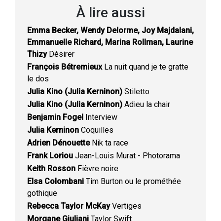
À lire aussi
Emma Becker, Wendy Delorme, Joy Majdalani,
Emmanuelle Richard, Marina Rollman, Laurine
Thizy
Désirer
François Bétremieux
La nuit quand je te gratte
le dos
Julia Kino (Julia Kerninon)
Stiletto
Julia Kino (Julia Kerninon)
Adieu la chair
Benjamin Fogel
Interview
Julia Kerninon
Coquilles
Adrien Dénouette
Nik ta race
Frank Loriou
Jean-Louis Murat - Photorama
Keith Rosson
Fièvre noire
Elsa Colombani
Tim Burton ou le prométhée
gothique
Rebecca Taylor McKay
Vertiges
Morgane Giuliani
Taylor Swift