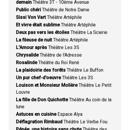
demain
Théâtre 3T - 10ème Avenue
Public chéri
Théâtre de Notre Dame
Sissi Von Vart
Théâtre Artéphile
Et vivre était sublime
Théâtre Artéphile
Deux pas vers les étoiles
Théâtre La Scierie
La fileuse de nuit
Théâtre Artéphile
L'Amour après
Théâtre Les 3S
Chrysalide
Théâtre de l'Adresse
Rosalinde
Théâtre du Roi René
La plaidoirie des forêts
Théâtre Le Buffon
Un pur chef-d'oeuvre
Théâtre Les 3S
Louison et Monsieur Molière
Théâtre Le Petit
Louvre
La fille de Don Quichotte
Théâtre Au coin de la
lune
Astuces en cuisine
Espace Alya
Déflagration Rimbaud
Théâtre Le Verbe Fou
Pépée, une histoire sans chute
Théâtre des