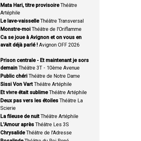
Mata Hari, titre provisoire
Théâtre
Artéphile
Le lave-vaisselle
Théâtre Transversal
Monstre-moi
Théâtre de l'Oriflamme
Ca se joue à Avignon et on vous en
avait déjà parlé !
Avignon OFF 2026
Prison centrale - Et maintenant je sors
demain
Théâtre 3T - 10ème Avenue
Public chéri
Théâtre de Notre Dame
Sissi Von Vart
Théâtre Artéphile
Et vivre était sublime
Théâtre Artéphile
Deux pas vers les étoiles
Théâtre La
Scierie
La fileuse de nuit
Théâtre Artéphile
L'Amour après
Théâtre Les 3S
Chrysalide
Théâtre de l'Adresse
Rosalinde
Théâtre du Roi René