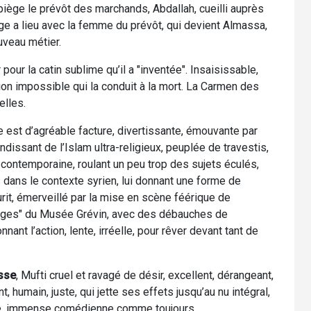
piège le prévôt des marchands, Abdallah, cueilli auprès
e a lieu avec la femme du prévôt, qui devient Almassa,
uveau métier.
pour la catin sublime qu’il a "inventée". Insaisissable,
n impossible qui la conduit à la mort. La Carmen des
elles.
e est d’agréable facture, divertissante, émouvante par
ndissant de l’Islam ultra-religieux, peuplée de travestis,
s contemporaine, roulant un peu trop des sujets éculés,
 dans le contexte syrien, lui donnant une forme de
urit, émerveillé par la mise en scène féérique de
irages" du Musée Grévin, avec des débauches de
ant l’action, lente, irréelle, pour rêver devant tant de
sse
, Mufti cruel et ravagé de désir, excellent, dérangeant,
nt, humain, juste, qui jette ses effets jusqu’au nu intégral,
ie, immense comédienne comme toujours.