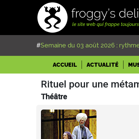
#
Semaine du 03 août 2026 : rythme
(CURRENT)
ACCUEIL
ACTUALITÉ
MU
Rituel pour une mét
Théâtre