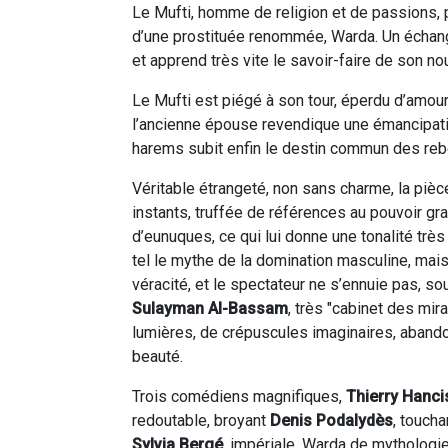
Le Mufti, homme de religion et de passions, 
d’une prostituée renommée, Warda. Un échang
et apprend très vite le savoir-faire de son no
Le Mufti est piégé à son tour, éperdu d’amour 
l’ancienne épouse revendique une émancipatio
harems subit enfin le destin commun des reb
Véritable étrangeté, non sans charme, la pièc
instants, truffée de références au pouvoir gra
d’eunuques, ce qui lui donne une tonalité trè
tel le mythe de la domination masculine, mais
véracité, et le spectateur ne s’ennuie pas, so
Sulayman Al-Bassam
, très "cabinet des m
lumières, de crépuscules imaginaires, abandonn
beauté.
Trois comédiens magnifiques,
Thierry Hanci
redoutable, broyant
Denis Podalydès
, toucha
Sylvia Bergé
, impériale, Warda de mytholog