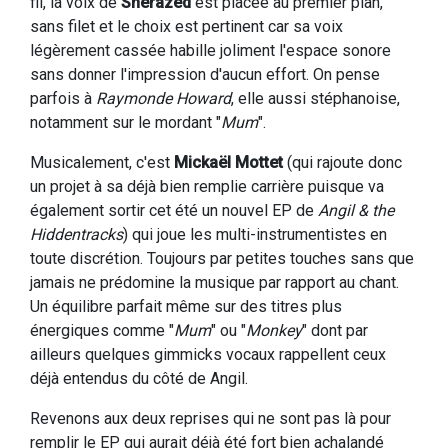
fil, la voix de
Sherazed
est placée au premier plan,
sans filet et le choix est pertinent car sa voix
légèrement cassée habille joliment l'espace sonore
sans donner l'impression d'aucun effort. On pense
parfois à
Raymonde Howard
, elle aussi stéphanoise,
notamment sur le mordant "
Mum
".
Musicalement, c'est
Mickaël Mottet
(qui rajoute donc
un projet à sa déjà bien remplie carrière puisque va
également sortir cet été un nouvel EP de
Angil & the
Hiddentracks
) qui joue les multi-instrumentistes en
toute discrétion. Toujours par petites touches sans que
jamais ne prédomine la musique par rapport au chant.
Un équilibre parfait même sur des titres plus
énergiques comme "
Mum
" ou "
Monkey
" dont par
ailleurs quelques gimmicks vocaux rappellent ceux
déjà entendus du côté de Angil.
Revenons aux deux reprises qui ne sont pas là pour
remplir le EP qui aurait déjà été fort bien achalandé