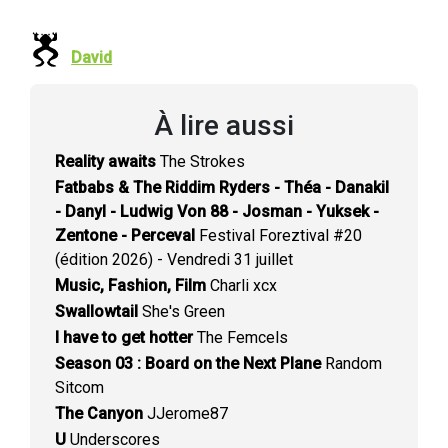
David
À lire aussi
Reality awaits
The Strokes
Fatbabs & The Riddim Ryders - Théa - Danakil
- Danyl - Ludwig Von 88 - Josman - Yuksek -
Zentone - Perceval
Festival Foreztival #20
(édition 2026) - Vendredi 31 juillet
Music, Fashion, Film
Charli xcx
Swallowtail
She's Green
I have to get hotter
The Femcels
Season 03 : Board on the Next Plane
Random
Sitcom
The Canyon
JJerome87
U
Underscores