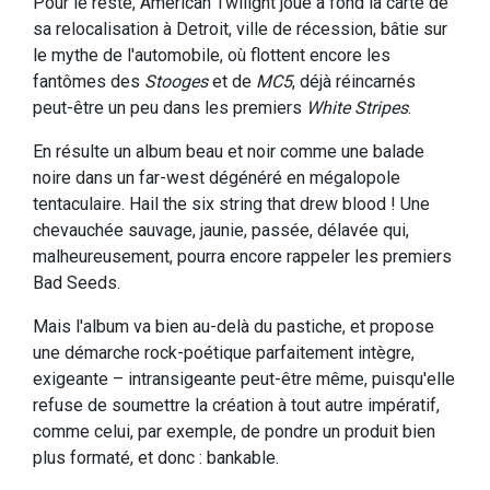
Pour le reste, American Twilight joue à fond la carte de
sa relocalisation à Detroit, ville de récession, bâtie sur
le mythe de l'automobile, où flottent encore les
fantômes des
Stooges
et de
MC5
, déjà réincarnés
peut-être un peu dans les premiers
White Stripes
.
En résulte un album beau et noir comme une balade
noire dans un far-west dégénéré en mégalopole
tentaculaire. Hail the six string that drew blood ! Une
chevauchée sauvage, jaunie, passée, délavée qui,
malheureusement, pourra encore rappeler les premiers
Bad Seeds.
Mais l'album va bien au-delà du pastiche, et propose
une démarche rock-poétique parfaitement intègre,
exigeante – intransigeante peut-être même, puisqu'elle
refuse de soumettre la création à tout autre impératif,
comme celui, par exemple, de pondre un produit bien
plus formaté, et donc : bankable.