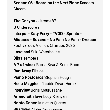
Season 03 : Board on the Next Plane
Random
Sitcom
The Canyon
JJerome87
U
Underscores
Interpol - Katy Perry - TVOD - Sprints -
Miossec - Suzane - No Pain No Pain - Orelsan
Festival des Vieilles Charrues 2026
Loveland
Suki Waterhouse
Bliss
Temples
A ? of when
Panda Bear & Sonic Boom
Run Away
Ellside
Piano Postcards
Stephen Hough
Hello Magpie
Inflatable Dead Horse
Interview
Boris Maurussane
Armed with love
Lucy Khanyan
Naoto Dance
Miniatus Quartet
Shadows
Alpha Cassiopeiae