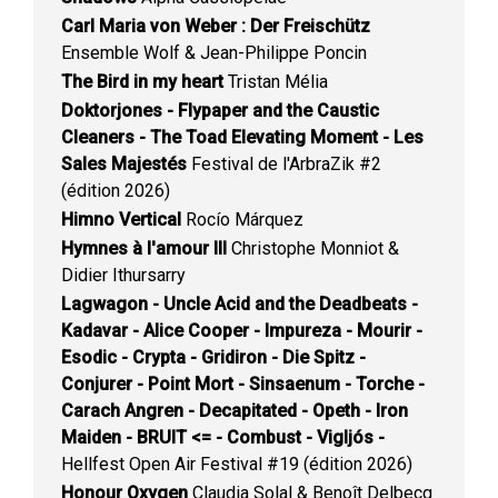
Carl Maria von Weber : Der Freischütz
Ensemble Wolf & Jean-Philippe Poncin
The Bird in my heart
Tristan Mélia
Doktorjones - Flypaper and the Caustic
Cleaners - The Toad Elevating Moment - Les
Sales Majestés
Festival de l'ArbraZik #2
(édition 2026)
Himno Vertical
Rocío Márquez
Hymnes à l'amour III
Christophe Monniot &
Didier Ithursarry
Lagwagon - Uncle Acid and the Deadbeats -
Kadavar - Alice Cooper - Impureza - Mourir -
Esodic - Crypta - Gridiron - Die Spitz -
Conjurer - Point Mort - Sinsaenum - Torche -
Carach Angren - Decapitated - Opeth - Iron
Maiden - BRUIT <= - Combust - Vigljós -
Hellfest Open Air Festival #19 (édition 2026)
Honour Oxygen
Claudia Solal & Benoît Delbecq