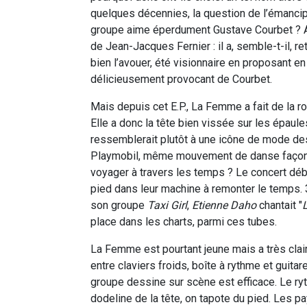
quelques décennies, la question de l’émancip
groupe aime éperdument Gustave Courbet ? A l
de Jean-Jacques Fernier : il a, semble-t-il, re
bien l’avouer, été visionnaire en proposant e
délicieusement provocant de Courbet.
Mais depuis cet E.P., La Femme a fait de la r
Elle a donc la tête bien vissée sur les épaule
ressemblerait plutôt à une icône de mode 
Playmobil, même mouvement de danse façon ang
voyager à travers les temps ? Le concert déb
pied dans leur machine à remonter le temps. 
son groupe
Taxi Girl
,
Etienne Daho
chantait "
place dans les charts, parmi ces tubes.
La Femme est pourtant jeune mais a très clair
entre claviers froids, boîte à rythme et guitar
groupe dessine sur scène est efficace. Le ryt
dodeline de la tête, on tapote du pied. Les 