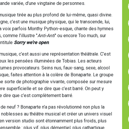
mande variée, d’une vingtaine de personnes.
e musique tirée au plus profond de lui-même, quasi divine.
gne, c’est une musique physique, qui le transcende, lui,
t sa voix parfois Monthy Python-esque, chante des hymnes
 comme l’illustre "
Anti-Anti
" ou encore Too much, sur
intitule
Sorry we’re open
.
musique, c’est aussi une représentation théâtrale. C’est
 mieux les pensées illuminées de Tobias. Les acteurs
tumes provocateurs. Seins nus, faux-sang, sexe, alcool
que, faites attention à la colère de Bonaparte. Le groupe
une sorte de photographie vivante, composée sur mesure
e superficielle et se dire que c’est barré. On peut y
 dire que c’est complètement barré.
 de neuf ? Bonaparte n’a pas révolutionné non plus la
 noblesses au théâtre musical et créer un univers visuel
en version studio sont étonnamment plus froids, plus
’ensemble : plus vif, plus démentiel, plus cathartique.