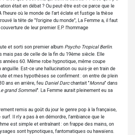
ation était en débat ? Ou peut-être est-ce parce que le
’heure où le monde de l’art éclate et fustige la thèse
trouvé la tête de "l’origine du monde", La Femme a, il faut
n couverture de leur premier E.P. l’hommage
oute et sorti son premier album
Psycho Tropical Berlin
.
s mais pas de celle de la fin du 19ème siècle. Elle
des années 60. Même robe hypnotique, même coupe
uille. Est-ce une hallucination ou suis-je en train de
ute et mes hypothèses se confirment : on entre de plein
30 ans en arrière, feu
Daniel Darc
chantait "
Monna
" dans
Le grand Sommeil
". La Femme aurait pleinement eu sa
ement remis au goût du jour le genre pop à la française,
e surf. Il n’y a pas à en démordre, l’ambiance que le
hme est simple et entraînant : on frappe des mains, on
paysages sont hypnotiques, fantomatiques ou hawaïens.