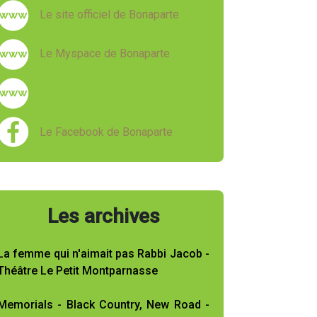
Le site officiel de Bonaparte
Le Myspace de Bonaparte
Le Facebook de Bonaparte
Les archives
La femme qui n'aimait pas Rabbi Jacob -
Théâtre Le Petit Montparnasse
Memorials - Black Country, New Road -