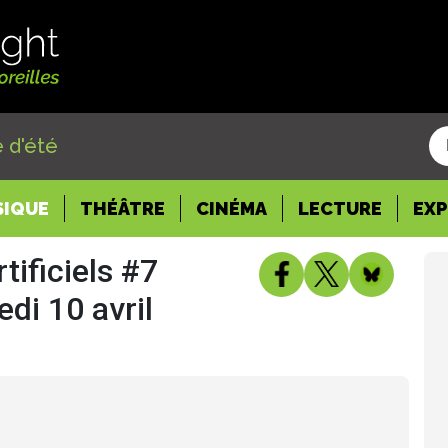
 d'été
SIQUE
THÉÂTRE
CINÉMA
LECTURE
EX
tificiels #7
edi 10 avril