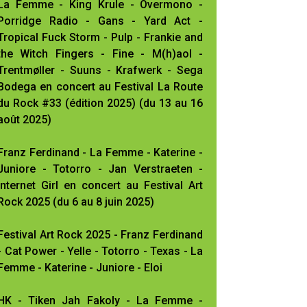
La Femme - King Krule - Overmono -
Porridge Radio - Gans - Yard Act -
Tropical Fuck Storm - Pulp - Frankie and
the Witch Fingers - Fine - M(h)aol -
Trentmøller - Suuns - Krafwerk - Sega
Bodega en concert au Festival La Route
du Rock #33 (édition 2025) (du 13 au 16
août 2025)
Franz Ferdinand - La Femme - Katerine -
Juniore - Totorro - Jan Verstraeten -
Internet Girl en concert au Festival Art
Rock 2025 (du 6 au 8 juin 2025)
Festival Art Rock 2025 - Franz Ferdinand
- Cat Power - Yelle - Totorro - Texas - La
Femme - Katerine - Juniore - Eloi
HK - Tiken Jah Fakoly - La Femme -