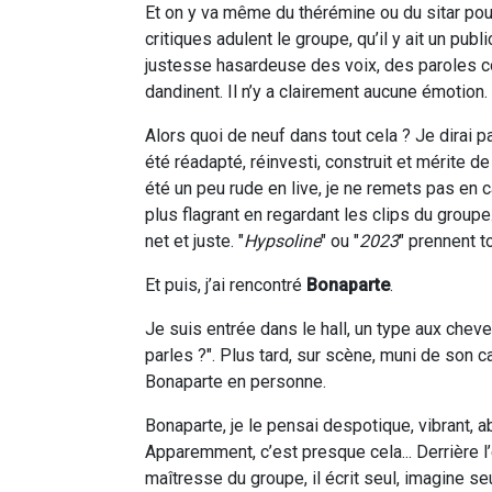
Et on y va même du thérémine ou du sitar pou
critiques adulent le groupe, qu’il y ait un publ
justesse hasardeuse des voix, des paroles c
dandinent. Il n’y a clairement aucune émotion.
Alors quoi de neuf dans tout cela ? Je dirai p
été réadapté, réinvesti, construit et mérite de
été un peu rude en live, je ne remets pas en 
plus flagrant en regardant les clips du group
net et juste. "
Hypsoline
" ou "
2023
" prennent t
Et puis, j’ai rencontré
Bonaparte
.
Je suis entrée dans le hall, un type aux cheve
parles ?". Plus tard, sur scène, muni de son ca
Bonaparte en personne.
Bonaparte, je le pensai despotique, vibrant, 
Apparemment, c’est presque cela... Derrière 
maîtresse du groupe, il écrit seul, imagine seul