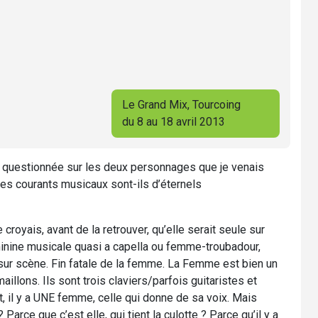
Le Grand Mix, Tourcoing
du 8 au 18 avril 2013
is questionnée sur les deux personnages que je venais
Les courants musicaux sont-ils d’éternels
e croyais, avant de la retrouver, qu’elle serait seule sur
inine musicale quasi a capella ou femme-troubadour,
 sur scène. Fin fatale de la femme. La Femme est bien un
llons. Ils sont trois claviers/parfois guitaristes et
t, il y a UNE femme, celle qui donne de sa voix. Mais
Parce que c’est elle, qui tient la culotte ? Parce qu’il y a