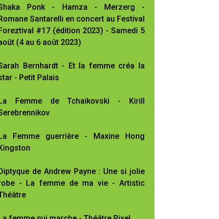
Shaka Ponk - Hamza - Merzerg -
Romane Santarelli en concert au Festival
Foreztival #17 (édition 2023) - Samedi 5
août (4 au 6 août 2023)
Sarah Bernhardt - Et la femme créa la
star - Petit Palais
La Femme de Tchaikovski - Kirill
Serebrennikov
La Femme guerrière - Maxine Hong
Kingston
Diptyque de Andrew Payne : Une si jolie
robe - La femme de ma vie - Artistic
Théâtre
La femme qui marche - Théâtre Pixel