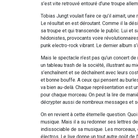
s’est vite retrouvé entouré d’une troupe alle
Tobias Jungt voulait faire ce qu’il aimait, un
Le résultat en est déroutant. Comme il la dési
sa troupe et qui transcende le public. Lui e
hédonistes, provocants voire révolutionnaires,
punk electro-rock vibrant. Le dernier album s’
Mais le spectacle n’est pas qu’un concert de 
un tableau trash de la société, illustrant au
s’enchaînent et se déchaînent avec leurs cos
et bonne bouffe. A ceux qui pensent au burles
va bien au-delà. Chaque représentation est 
pour chaque morceau. On peut la lire de manièr
décrypter aussi de nombreux messages et se
On en revient à cette éternelle question. Quoi
musique. Mais il a su redonner ses lettres de
indissociable de sa musique. Les morceaux, 
électros. Le live donne un tout autre goût de l