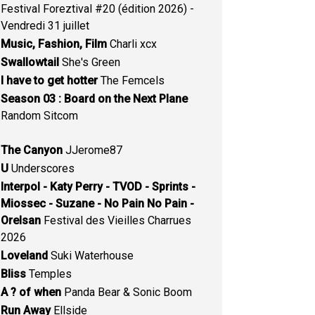
Festival Foreztival #20 (édition 2026) -
Vendredi 31 juillet
Music, Fashion, Film
Charli xcx
Swallowtail
She's Green
I have to get hotter
The Femcels
Season 03 : Board on the Next Plane
Random Sitcom
The Canyon
JJerome87
U
Underscores
Interpol - Katy Perry - TVOD - Sprints -
Miossec - Suzane - No Pain No Pain -
Orelsan
Festival des Vieilles Charrues
2026
Loveland
Suki Waterhouse
Bliss
Temples
A ? of when
Panda Bear & Sonic Boom
Run Away
Ellside