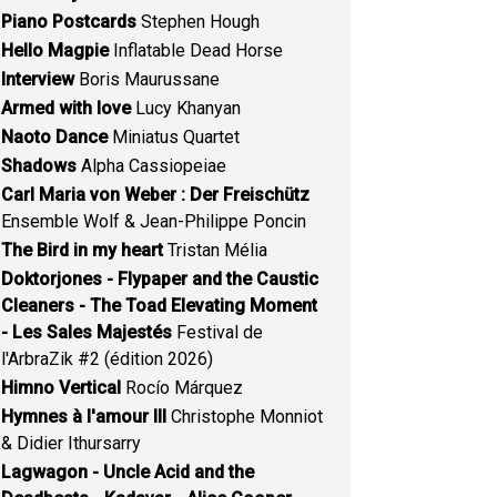
Piano Postcards
Stephen Hough
Hello Magpie
Inflatable Dead Horse
Interview
Boris Maurussane
Armed with love
Lucy Khanyan
Naoto Dance
Miniatus Quartet
Shadows
Alpha Cassiopeiae
Carl Maria von Weber : Der Freischütz
Ensemble Wolf & Jean-Philippe Poncin
The Bird in my heart
Tristan Mélia
Doktorjones - Flypaper and the Caustic
Cleaners - The Toad Elevating Moment
- Les Sales Majestés
Festival de
l'ArbraZik #2 (édition 2026)
Himno Vertical
Rocío Márquez
Hymnes à l'amour III
Christophe Monniot
& Didier Ithursarry
Lagwagon - Uncle Acid and the