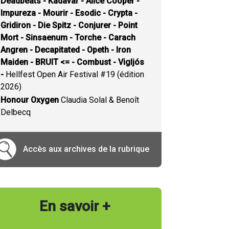
Deadbeats - Kadavar - Alice Cooper -
Impureza - Mourir - Esodic - Crypta -
Gridiron - Die Spitz - Conjurer - Point
Mort - Sinsaenum - Torche - Carach
Angren - Decapitated - Opeth - Iron
Maiden - BRUIT <= - Combust - Vigljós
-
Hellfest Open Air Festival #19 (édition
2026)
Honour Oxygen
Claudia Solal & Benoît
Delbecq
Accès aux archives de la rubrique
En savoir +