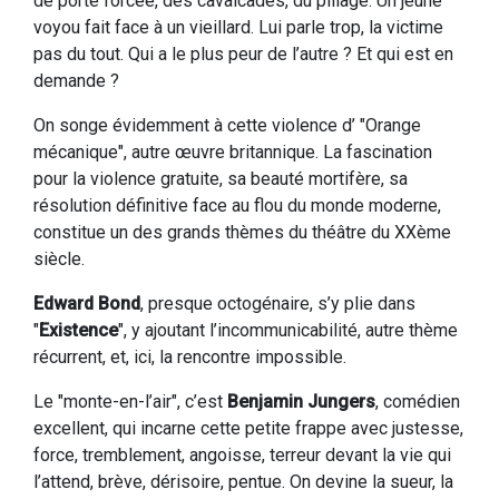
de porte forcée, des cavalcades, du pillage. Un jeune
voyou fait face à un vieillard. Lui parle trop, la victime
pas du tout. Qui a le plus peur de l’autre ? Et qui est en
demande ?
On songe évidemment à cette violence d’ "Orange
mécanique", autre œuvre britannique. La fascination
pour la violence gratuite, sa beauté mortifère, sa
résolution définitive face au flou du monde moderne,
constitue un des grands thèmes du théâtre du XXème
siècle.
Edward Bond
, presque octogénaire, s’y plie dans
"
Existence
", y ajoutant l’incommunicabilité, autre thème
récurrent, et, ici, la rencontre impossible.
Le "monte-en-l’air", c’est
Benjamin Jungers
, comédien
excellent, qui incarne cette petite frappe avec justesse,
force, tremblement, angoisse, terreur devant la vie qui
l’attend, brève, dérisoire, pentue. On devine la sueur, la